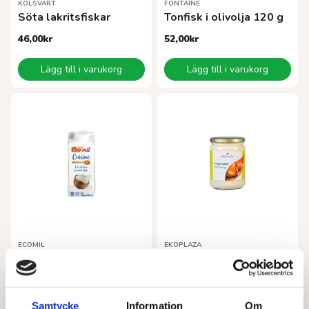
KOLSVART
FONTAINE
Söta lakritsfiskar
Tonfisk i olivolja 120 g
46,00
kr
52,00
kr
Lägg till i varukorg
Lägg till i varukorg
ECOMIL
EKOPLAZA
Kokosgrädde EKO 200 ml
Majonäs EKO 490 g
27,00
kr
56,00
kr
Samtycke
Information
Om