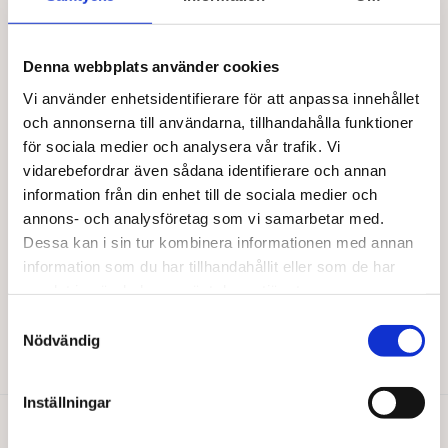
Lägg till i varukorg
Lägg till i varukorg
Denna webbplats använder cookies
Vi använder enhetsidentifierare för att anpassa innehållet
och annonserna till användarna, tillhandahålla funktioner
för sociala medier och analysera vår trafik. Vi
vidarebefordrar även sådana identifierare och annan
information från din enhet till de sociala medier och
annons- och analysföretag som vi samarbetar med.
Dessa kan i sin tur kombinera informationen med annan
LA BIO IDEA
information som du har tillhandahållit eller som de har
Tomatpuré EKO 200 g
samlat in när du har använt deras tjänster.
31,00
kr
Samtyckesval
Nödvändig
Lägg till i varukorg
Inställningar