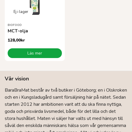
kan
väljas
på
produktsidan
BIOFOOD
MCT-olja
128,00
kr
Läs mer
Vår vision
BaraBraMat består av två butiker i Göteborg; en i Olskroken
och en i Kungsladugård samt försäljning här på nätet. Sedan
starten 2012 har ambitionen varit att du ska finna nyttiga,
goda och prisvärda livsmedel, både för det lilla och det
stora hushållet. Maten vi säljer har valts ut med hänsyn till
såväl den enskilda människans hälsa som vår gemensamma