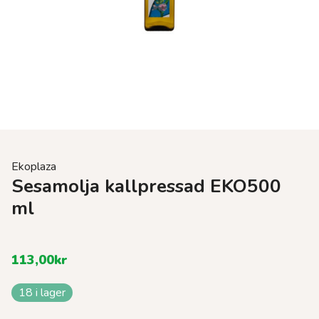
Ekoplaza
Sesamolja kallpressad EKO500
ml
113,00
kr
18 i lager