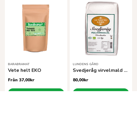
BARABRAMAT
LUNDENS GÅRD
Vete helt EKO
Svedjeråg virvelmald 1,5 kg KRAV
Från
37,00
kr
80,00
kr
Den
Välj alternativ
Lägg till i varukorg
här
produkten
har
flera
varianter.
De
olika