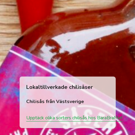
Lokaltillverkade chilisåser
Chilisås från Västsverige
Upptäck olika sorters chilisås hos BaraBraMat