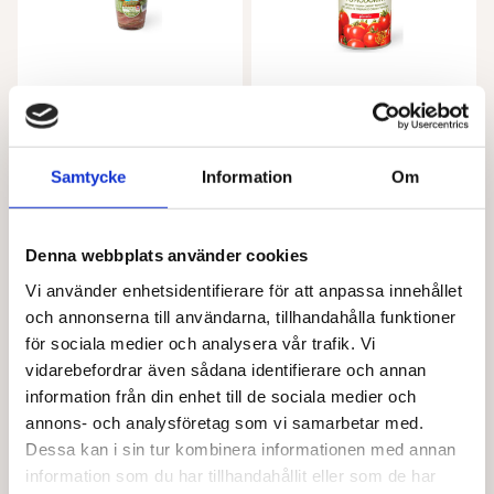
LA BIO IDEA
LA BIO IDEA
Sardeller EKO 78 g
Körsbärstomater EKO 400 g
Samtycke
Information
Om
75,00
kr
27,00
kr
Lägg till i varukorg
Lägg till i varukorg
Denna webbplats använder cookies
Vi använder enhetsidentifierare för att anpassa innehållet
och annonserna till användarna, tillhandahålla funktioner
för sociala medier och analysera vår trafik. Vi
vidarebefordrar även sådana identifierare och annan
information från din enhet till de sociala medier och
annons- och analysföretag som vi samarbetar med.
Dessa kan i sin tur kombinera informationen med annan
information som du har tillhandahållit eller som de har