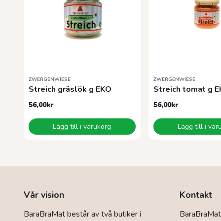
ZWERGENWIESE
ZWERGENWIESE
Streich gräslök g EKO
Streich tomat g 
56,00
kr
56,00
kr
Lägg till i varukorg
Lägg till i va
Vår vision
Kontakt
BaraBraMat består av två butiker i
BaraBraMat