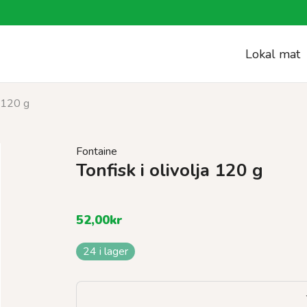
Lokal mat
a 120 g
Fontaine
Tonfisk i olivolja 120 g
52,00
kr
24 i lager