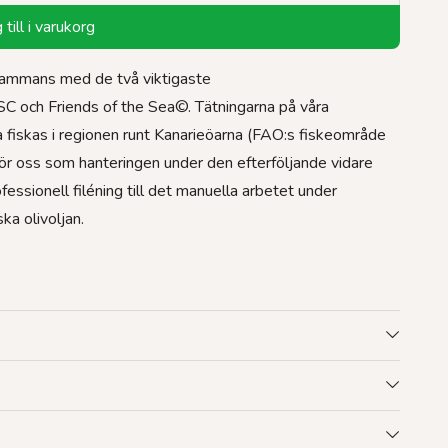
till i varukorg
illsammans med de två viktigaste
MSC och Friends of the Sea©. Tätningarna på våra
na fiskas i regionen runt Kanarieöarna (FAO:s fiskeområde
gt för oss som hanteringen under den efterföljande vidare
ofessionell filéning till det manuella arbetet under
ka olivoljan.