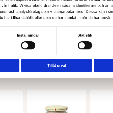
vår trafik. Vi vidarebefordrar även sådana identifierare och anna
nnons- och analysföretag som vi samarbetar med. Dessa kan i sin
har tillhandahållit eller som de har samlat in när du har använt 
FONTAINE
LA BIO IDEA
n 120 g
Sardin utan skinn 120 g
Tomatpuré
46,00
kr
31,00
kr
Inställningar
Statistik
Läs mer
Lägg 
Tillåt urval