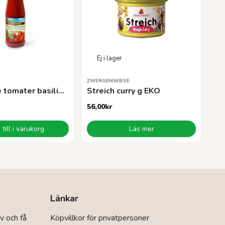
ZWERGENWIESE
Passerade tomater basilika680 g EKO
Streich curry g EKO
56,00
kr
till i varukorg
Läs mer
Länkar
v och få
Köpvillkor för privatpersoner