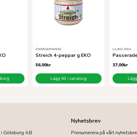
ZWERGENWIESE
LA BIO IDEA
EKO
Streich 4-peppar g EKO
56,00
kr
37,00
kr
rukorg
Lägg till i varukorg
Lägg 
Nyhetsbrev
 i Göteborg AB
Prenumerera på vårt nyhetsbre