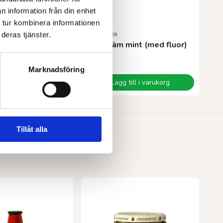
n information från din enhet
 tur kombinera informationen
deras tjänster.
KINGFISHER
 EKO 200 g
Tandkräm mint (med fluor)
86,00
kr
Marknadsföring
till i varukorg
Lägg till i varukorg
Tillåt alla