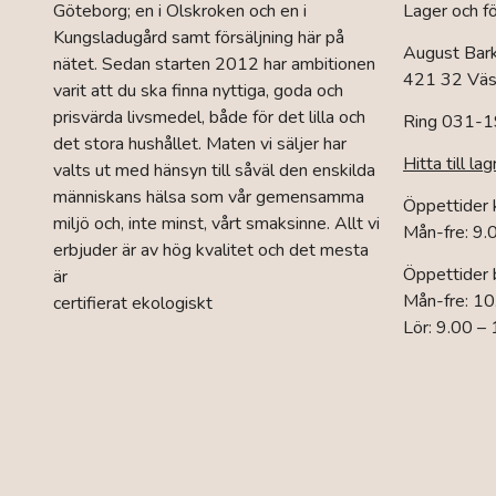
Göteborg; en i Olskroken och en i
Lager och fö
Kungsladugård samt försäljning här på
August Bar
nätet. Sedan starten 2012 har ambitionen
421 32 Väst
varit att du ska finna nyttiga, goda och
prisvärda livsmedel, både för det lilla och
Ring 031-1
det stora hushållet. Maten vi säljer har
Hitta till lag
valts ut med hänsyn till såväl den enskilda
människans hälsa som vår gemensamma
Öppettider
miljö och, inte minst, vårt smaksinne. Allt vi
Mån-fre: 9.
erbjuder är av hög kvalitet och det mesta
Öppettider 
är
Mån-fre: 10
certifierat ekologiskt
Lör: 9.00 –