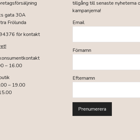
retagsförsäljning
tillgång till senaste nyheterna 
kampanjerna!
ks gata 30A
ra Frölunda
Email
94376 för kontakt
ret!
Förnamn
 konsumentkontakt
00 – 16.00
butik
Efternamn
.00 – 19.00
 15.00