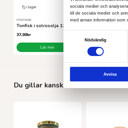
sociala medier och analysera 
till de sociala medier och a
med annan information som du 
FONTAINE
FONTAINE
Tonfisk i solrosolja 120 g
Makrill utan skin
Samtyckesval
37,00
kr
30,00
kr
Nödvändig
Läs mer
Läs mer
Avvisa
Du gillar kanske också…