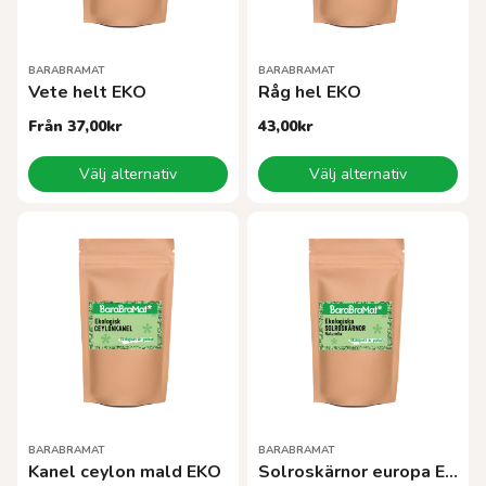
BARABRAMAT
BARABRAMAT
Vete helt EKO
Råg hel EKO
Från
37,00
kr
43,00
kr
Den
Den
Välj alternativ
Välj alternativ
här
här
produkten
produkten
har
har
flera
flera
varianter.
varianter.
De
De
olika
olika
alternativen
alternativen
kan
kan
väljas
väljas
på
på
produktsidan
produktsidan
BARABRAMAT
BARABRAMAT
Kanel ceylon mald EKO
Solroskärnor europa EKO