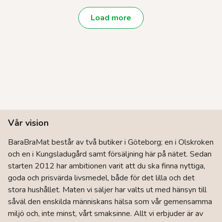
efter
varianter.
De
popularitet
Load more
olika
alternativen
kan
väljas
på
produktsidan
Vår vision
BaraBraMat består av två butiker i Göteborg; en i Olskroken
och en i Kungsladugård samt försäljning här på nätet. Sedan
starten 2012 har ambitionen varit att du ska finna nyttiga,
goda och prisvärda livsmedel, både för det lilla och det
stora hushållet. Maten vi säljer har valts ut med hänsyn till
såväl den enskilda människans hälsa som vår gemensamma
miljö och, inte minst, vårt smaksinne. Allt vi erbjuder är av