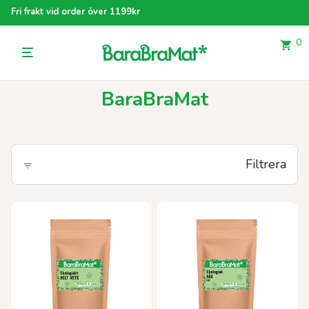
Fri frakt vid order över 1199kr
0
BaraBraMat
Filtrera