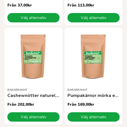
Från
37,00
kr
Från
113,00
kr
Den
Den
Välj alternativ
Välj alternativ
här
här
produkten
produkten
har
har
flera
flera
varianter.
varianter.
De
De
olika
olika
alternativen
alternativen
kan
kan
väljas
väljas
på
på
produktsidan
produktsidan
BARABRAMAT
BARABRAMAT
Cashewnötter naturella EKO
Pumpakärnor mörka europa EKO
Från
202,00
kr
Från
169,00
kr
Den
Den
Välj alternativ
Välj alternativ
här
här
produkten
produkten