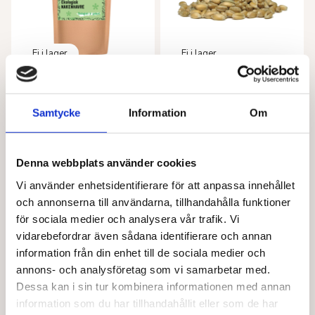
alternativen
alternativen
kan
kan
väljas
väljas
på
på
produktsidan
produktsidan
BARABRAMAT
BARABRAMAT
Nakenhavre KRAV
Nakenkorn hel KRAV
Samtycke
Information
Om
Från
84,00
kr
94,00
kr
Den
Den
Välj alternativ
Välj alternativ
här
här
Denna webbplats använder cookies
produkten
produkten
har
har
Vi använder enhetsidentifierare för att anpassa innehållet
flera
flera
och annonserna till användarna, tillhandahålla funktioner
varianter.
varianter.
för sociala medier och analysera vår trafik. Vi
De
De
vidarebefordrar även sådana identifierare och annan
olika
olika
information från din enhet till de sociala medier och
alternativen
alternativen
annons- och analysföretag som vi samarbetar med.
kan
kan
Dessa kan i sin tur kombinera informationen med annan
väljas
väljas
på
på
information som du har tillhandahållit eller som de har