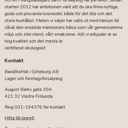
och en i Kungsladugård samt försäljning här på nätet. Sedan
alternativen
kan
starten 2012 har ambitionen varit att du ska finna nyttiga,
väljas
goda och prisvärda livsmedel, både för det lilla och det
på
stora hushållet. Maten vi säljer har valts ut med hänsyn till
produktsidan
såväl den enskilda människans hälsa som vår gemensamma
miljö och, inte minst, vårt smaksinne. Allt vi erbjuder är av
hög kvalitet och det mesta är
certifierat ekologiskt
Kontakt
BaraBraMat i Göteborg AB
Lager och företagsförsäljning
August Barks gata 30A
421 32 Västra Frölunda
Ring 031-194376 för kontakt
Hitta till lagret!