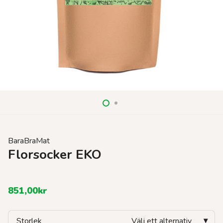
BaraBraMat
Florsocker EKO
851,00
kr
Storlek
Välj ett alternativ