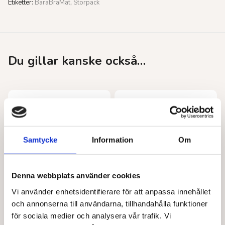
Etiketter:
BaraBraMat
,
Storpack
Du gillar kanske också…
Samtycke
Information
Om
Denna webbplats använder cookies
Vi använder enhetsidentifierare för att anpassa innehållet
BARABRAMAT
BARABRAMAT
och annonserna till användarna, tillhandahålla funktioner
Bovete skalad KRAV
Azuki bönor EKO
för sociala medier och analysera vår trafik. Vi