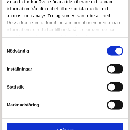
Från
127,00
kr
Från
122,00
kr
vidarebefordrar även sådana identifierare och annan
Den
Den
information från din enhet till de sociala medier och
Välj alternativ
Välj alternativ
här
här
annons- och analysföretag som vi samarbetar med.
produkten
produkten
Dessa kan i sin tur kombinera informationen med annan
har
har
information som du har tillhandahållit eller som de har
flera
flera
samlat in när du har använt deras tjänster.
varianter.
varianter.
De
De
Samtyckesval
olika
olika
Nödvändig
alternativen
alternativen
kan
kan
Inställningar
väljas
väljas
på
på
produktsidan
produktsidan
Statistik
BARABRAMAT
BARABRAMAT
Dinkelpuffar osötade EKO
Chiafrön svarta EKO
Från
46,00
kr
Marknadsföring
Den
Välj alternativ
Läs mer
här
produkten
har