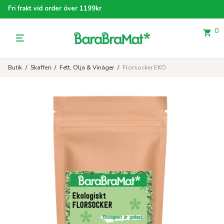
Fri frakt vid order över 1199kr
0
Butik
/
Skafferi
/
Fett, Olja & Vinäger
/
Florsocker EKO