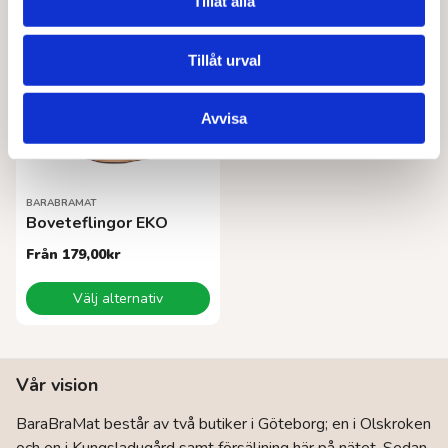
Tillåt alla
flera
varianter.
De
Tillåt urval
olika
alternativen
Avvisa
kan
väljas
på
produktsidan
BARABRAMAT
Boveteflingor EKO
Från
179,00
kr
Den
Välj alternativ
här
produkten
har
flera
Vår vision
varianter.
De
BaraBraMat består av två butiker i Göteborg; en i Olskroken
olika