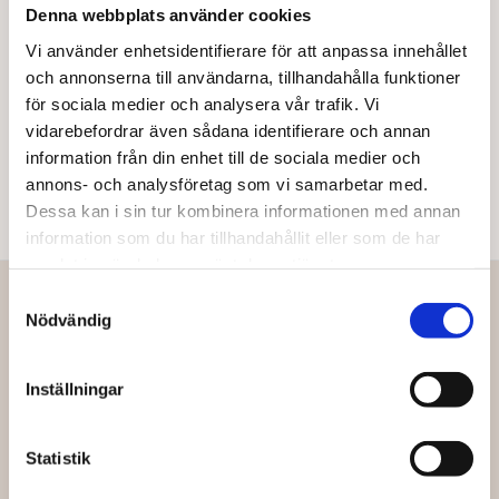
Denna webbplats använder cookies
37,00
kr
30,00
kr
Vi använder enhetsidentifierare för att anpassa innehållet
Läs mer
Läs mer
och annonserna till användarna, tillhandahålla funktioner
för sociala medier och analysera vår trafik. Vi
vidarebefordrar även sådana identifierare och annan
information från din enhet till de sociala medier och
annons- och analysföretag som vi samarbetar med.
Dessa kan i sin tur kombinera informationen med annan
information som du har tillhandahållit eller som de har
samlat in när du har använt deras tjänster.
Vår vision
Samtyckesval
Nödvändig
BaraBraMat består av två butiker i Göteborg; en i Olskroken
och en i Kungsladugård samt försäljning här på nätet. Sedan
starten 2012 har ambitionen varit att du ska finna nyttiga,
Inställningar
goda och prisvärda livsmedel, både för det lilla och det
stora hushållet. Maten vi säljer har valts ut med hänsyn till
Statistik
såväl den enskilda människans hälsa som vår gemensamma
miljö och, inte minst, vårt smaksinne. Allt vi erbjuder är av