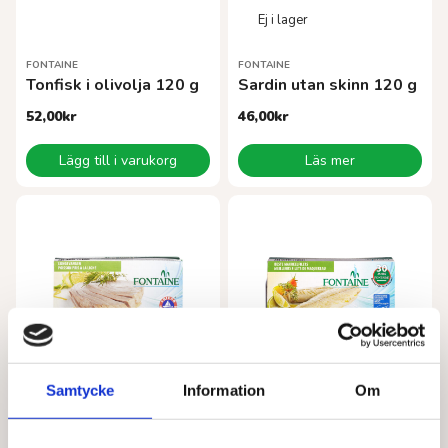
FONTAINE
FONTAINE
Tonfisk i olivolja 120 g
Sardin utan skinn 120 g
52,00
kr
46,00
kr
Lägg till i varukorg
Läs mer
Samtycke
Information
Om
FONTAINE
FONTAINE
Tonfisk i solrosolja 120 g
Makrill utan skinn 120 g