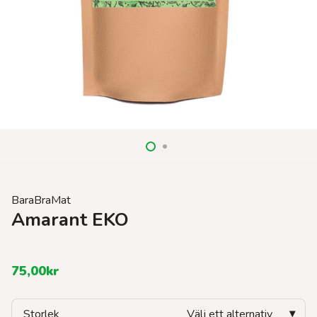
BaraBraMat
Amarant EKO
75,00
kr
Storlek
Välj ett alternativ