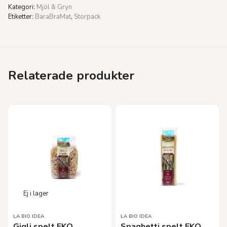
Kategori:
Mjöl & Gryn
Etiketter:
BaraBraMat
,
Storpack
Relaterade produkter
LA BIO IDEA
LA BIO IDEA
Gigli spelt EKO
Spaghetti spelt EKO