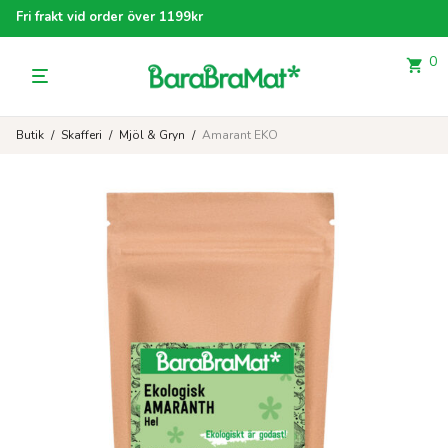
Fri frakt vid order över 1199kr
0
Butik
/
Skafferi
/
Mjöl & Gryn
/
Amarant EKO