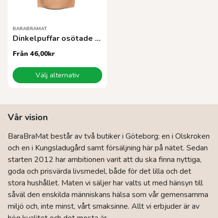
på
på
produktsidan
produktsidan
BARABRAMAT
Dinkelpuffar osötade EKO
Från
46,00
kr
Den
Välj alternativ
här
produkten
har
flera
Vår vision
varianter.
De
BaraBraMat består av två butiker i Göteborg; en i Olskroken
olika
och en i Kungsladugård samt försäljning här på nätet. Sedan
alternativen
kan
starten 2012 har ambitionen varit att du ska finna nyttiga,
väljas
goda och prisvärda livsmedel, både för det lilla och det
på
stora hushållet. Maten vi säljer har valts ut med hänsyn till
produktsidan
såväl den enskilda människans hälsa som vår gemensamma
miljö och, inte minst, vårt smaksinne. Allt vi erbjuder är av