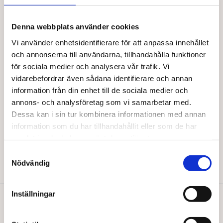
produkten
har
flera
Denna webbplats använder cookies
varianter.
De
Vi använder enhetsidentifierare för att anpassa innehållet
olika
och annonserna till användarna, tillhandahålla funktioner
alternativen
för sociala medier och analysera vår trafik. Vi
kan
vidarebefordrar även sådana identifierare och annan
väljas
information från din enhet till de sociala medier och
på
annons- och analysföretag som vi samarbetar med.
produktsidan
Dessa kan i sin tur kombinera informationen med annan
BARABRAMAT
Vete helt EKO
information som du har tillhandahållit eller som de har
samlat in när du har använt deras tjänster.
Från
37,00
kr
Samtyckesval
Den
Välj alternativ
Nödvändig
här
produkten
har
Inställningar
flera
varianter.
Du gillar kanske också…
De