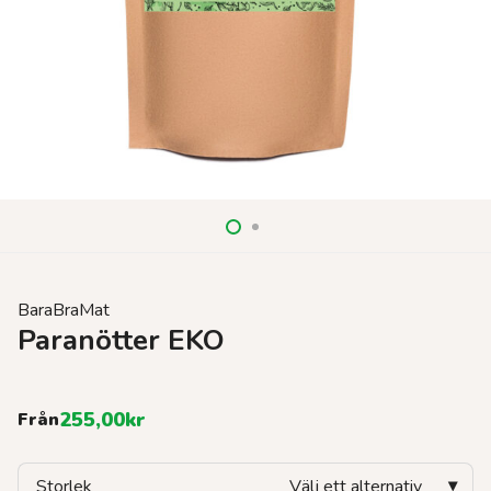
BaraBraMat
Paranötter EKO
255,00
kr
Från
Storlek
Välj ett alternativ