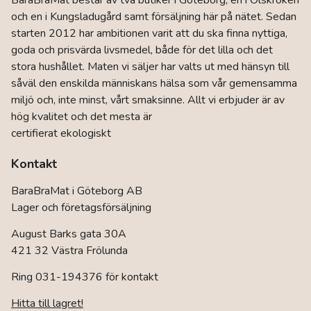
BaraBraMat består av två butiker i Göteborg; en i Olskroken
olika
och en i Kungsladugård samt försäljning här på nätet. Sedan
alternativen
kan
starten 2012 har ambitionen varit att du ska finna nyttiga,
väljas
goda och prisvärda livsmedel, både för det lilla och det
på
stora hushållet. Maten vi säljer har valts ut med hänsyn till
produktsidan
såväl den enskilda människans hälsa som vår gemensamma
miljö och, inte minst, vårt smaksinne. Allt vi erbjuder är av
hög kvalitet och det mesta är
certifierat ekologiskt
Kontakt
BaraBraMat i Göteborg AB
Lager och företagsförsäljning
August Barks gata 30A
421 32 Västra Frölunda
Ring 031-194376 för kontakt
Hitta till lagret!