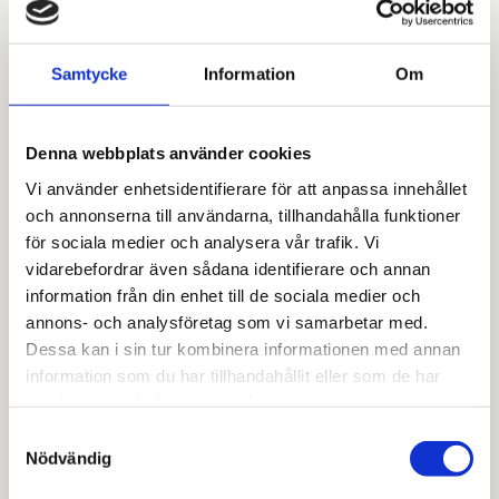
på
produktsidan
VIVANI
BARABRAMAT
Samtycke
Information
Om
Vivani 99% EKO 80 g
Mandlar naturella ItalienEKO
52,00
kr
Denna webbplats använder cookies
Lägg till i varukorg
Läs mer
Vi använder enhetsidentifierare för att anpassa innehållet
och annonserna till användarna, tillhandahålla funktioner
för sociala medier och analysera vår trafik. Vi
vidarebefordrar även sådana identifierare och annan
information från din enhet till de sociala medier och
annons- och analysföretag som vi samarbetar med.
Dessa kan i sin tur kombinera informationen med annan
information som du har tillhandahållit eller som de har
samlat in när du har använt deras tjänster.
Samtyckesval
BARABRAMAT
Nödvändig
Cashewnötter naturella EKO