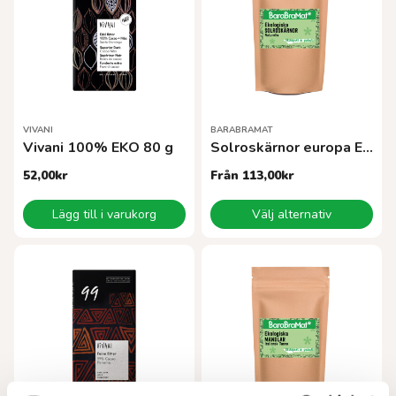
VIVANI
BARABRAMAT
Vivani 100% EKO 80 g
Solroskärnor europa EKO
52,00
kr
Från
113,00
kr
Den
Lägg till i varukorg
Välj alternativ
här
produkten
har
flera
varianter.
De
olika
alternativen
kan
väljas