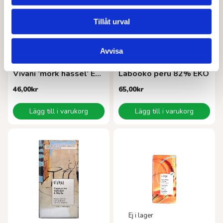
Tillåt urval
Avvisa
VIVANI
ZOTTER
Vivani ’mörk hassel’ EKO 100 g
Labooko peru 82% EKO
46,00
kr
65,00
kr
Lägg till i varukorg
Lägg till i varukorg