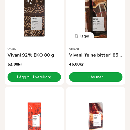
VIVANI
VIVANI
Vivani 92% EKO 80 g
Vivani ’feine bitter’ 85%100g EKO
52,00
kr
46,00
kr
Lägg till i varukorg
Läs mer