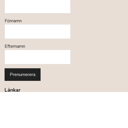
Förnamn
Efternamn
Länkar
Köpvillkor för privatpersoner