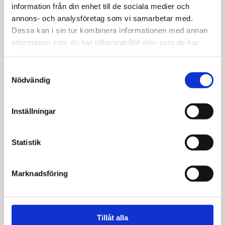
information från din enhet till de sociala medier och
annons- och analysföretag som vi samarbetar med.
Dessa kan i sin tur kombinera informationen med annan
information som du har tillhandahållit eller som de har
samlat in när du har använt deras tjänster.
Samtyckesval
Nödvändig
Inställningar
VIVANI
VIVANI
Vivani amaretto EKO 100 g
Vivani mjölk hel hassel EKO 100 g
46,00
kr
46,00
kr
Statistik
Lägg till i varukorg
Lägg till i varukorg
Marknadsföring
Tillåt alla