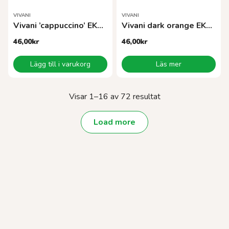
VIVANI
VIVANI
Vivani ’cappuccino’ EKO 100 g
Vivani dark orange EKO 100g
46,00
kr
46,00
kr
Lägg till i varukorg
Läs mer
Sortera
Visar 1–16 av 72 resultat
efter
popularitet
Load more