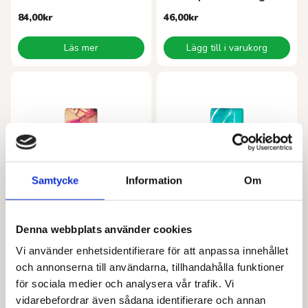
84,00
kr
46,00
kr
Läs mer
Lägg till i varukorg
Samtycke
Information
Om
VIVANI
VIVANI
Denna webbplats använder cookies
Vivani 71% EKO 100 g
Vivani pepparmint EKO 100g
Vi använder enhetsidentifierare för att anpassa innehållet
46,00
kr
46,00
kr
och annonserna till användarna, tillhandahålla funktioner
för sociala medier och analysera vår trafik. Vi
Läs mer
Lägg till i varukorg
vidarebefordrar även sådana identifierare och annan