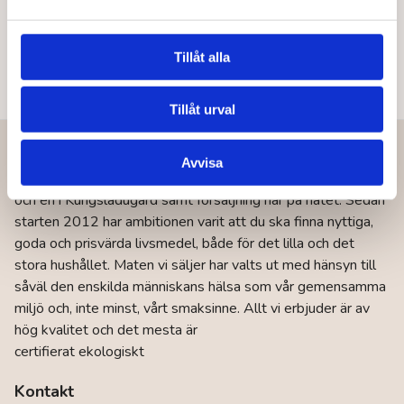
Tillåt alla
Tillåt urval
Vår vision
Avvisa
BaraBraMat består av två butiker i Göteborg; en i Olskroken
och en i Kungsladugård samt försäljning här på nätet. Sedan
starten 2012 har ambitionen varit att du ska finna nyttiga,
goda och prisvärda livsmedel, både för det lilla och det
stora hushållet. Maten vi säljer har valts ut med hänsyn till
såväl den enskilda människans hälsa som vår gemensamma
miljö och, inte minst, vårt smaksinne. Allt vi erbjuder är av
hög kvalitet och det mesta är
certifierat ekologiskt
Kontakt