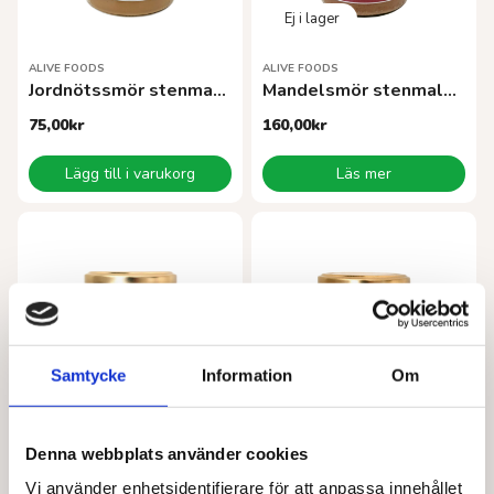
ALIVE FOODS
ALIVE FOODS
Jordnötssmör stenmalet torrostad/saltat EKO 260 g
Mandelsmör stenmalet EKO 260 g
75,00
kr
160,00
kr
Lägg till i varukorg
Läs mer
Samtycke
Information
Om
Denna webbplats använder cookies
ALIVE FOODS
ALIVE FOODS
Mandelsmör stenmalet rostat & saltat EKO
Cashewsmör stenmalet EKO 260 g
Vi använder enhetsidentifierare för att anpassa innehållet