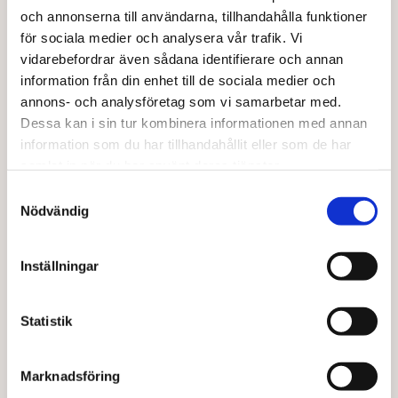
Från
150,00
kr
160,00
kr
och annonserna till användarna, tillhandahålla funktioner
Den
för sociala medier och analysera vår trafik. Vi
Välj alternativ
Lägg till i varukorg
här
vidarebefordrar även sådana identifierare och annan
produkten
information från din enhet till de sociala medier och
har
annons- och analysföretag som vi samarbetar med.
Kampanj
flera
Dessa kan i sin tur kombinera informationen med annan
varianter.
information som du har tillhandahållit eller som de har
De
samlat in när du har använt deras tjänster.
olika
alternativen
Samtyckesval
kan
Nödvändig
väljas
på
produktsidan
Inställningar
ALIVE FOODS
BARABRAMAT - OUTLET
Pumpasmör stenmalet EKO 260 g
Kokossmör stenmalet EKO 260 g
Statistik
Det ursprungliga priset var: 
Det nuvarande prise
132,00
kr
28,00
kr
Läs mer
Lägg till i varukorg
Marknadsföring