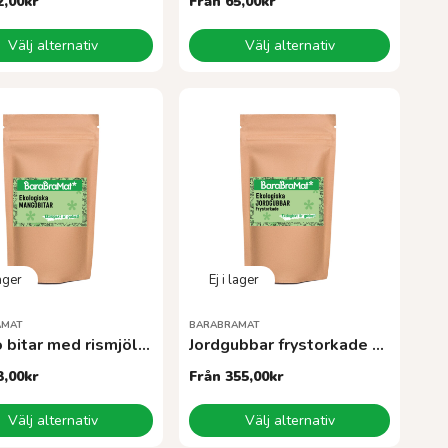
2,00
kr
Från
65,00
kr
Den
Välj alternativ
Välj alternativ
här
ten
produkten
har
flera
r.
varianter.
De
olika
tiven
alternativen
kan
väljas
på
sidan
produktsidan
AMAT
BARABRAMAT
Mango bitar med rismjöl EKO
Jordgubbar frystorkade EKO
3,00
kr
Från
355,00
kr
Den
Välj alternativ
Välj alternativ
här
ten
produkten