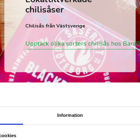
Chokladfabrik
Ekologisk och nötfri hantverkschoklad med fokus på
bönans unika smak
Ekologisk och nötfri hantverkschoklad
Information
cookies