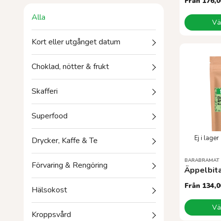
Från
176,0
Den
Alla
Väl
här
produkten
Kort eller utgånget datum
har
flera
varianter.
Choklad, nötter & frukt
De
olika
Skafferi
alternative
kan
Superfood
väljas
på
produktsid
Drycker, Kaffe & Te
BARABRAMAT
Förvaring & Rengöring
Äppelbit
Från
134,0
Hälsokost
Den
Väl
här
Kroppsvård
produkten