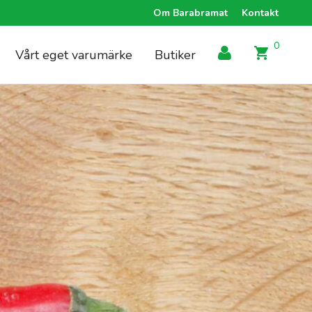
Om Barabramat
Kontakt
0
Vårt eget varumärke
Butiker