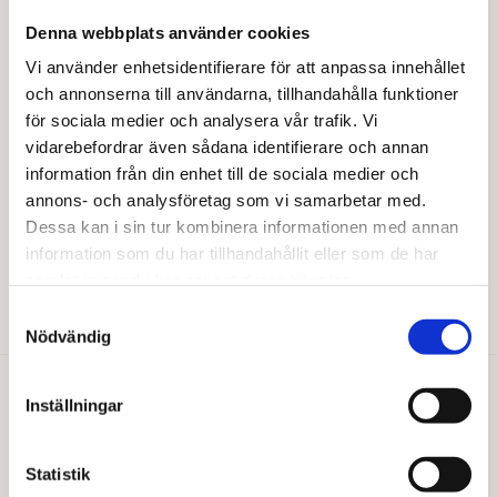
varianter.
Denna webbplats använder cookies
De
olika
Vi använder enhetsidentifierare för att anpassa innehållet
alternativen
och annonserna till användarna, tillhandahålla funktioner
kan
för sociala medier och analysera vår trafik. Vi
väljas
vidarebefordrar även sådana identifierare och annan
på
information från din enhet till de sociala medier och
produktsidan
annons- och analysföretag som vi samarbetar med.
BARABRAMAT
Svarta bönor EKO
Dessa kan i sin tur kombinera informationen med annan
information som du har tillhandahållit eller som de har
Från
122,00
kr
samlat in när du har använt deras tjänster.
Den
Välj alternativ
här
Samtyckesval
produkten
Nödvändig
har
flera
varianter.
Inställningar
Du gillar kanske också…
De
olika
alternativen
Statistik