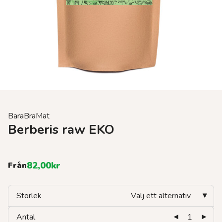
BaraBraMat
Berberis raw EKO
82,00
kr
Från
Storlek
Välj ett alternativ
Antal