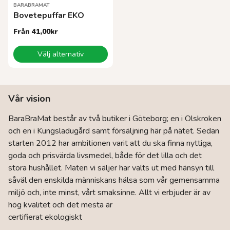
BARABRAMAT
Bovetepuffar EKO
Från
41,00
kr
Den
Välj alternativ
här
produkten
har
flera
Vår vision
varianter.
De
BaraBraMat består av två butiker i Göteborg; en i Olskroken
olika
och en i Kungsladugård samt försäljning här på nätet. Sedan
alternativen
kan
starten 2012 har ambitionen varit att du ska finna nyttiga,
väljas
goda och prisvärda livsmedel, både för det lilla och det
på
stora hushållet. Maten vi säljer har valts ut med hänsyn till
produktsidan
såväl den enskilda människans hälsa som vår gemensamma
miljö och, inte minst, vårt smaksinne. Allt vi erbjuder är av
hög kvalitet och det mesta är
certifierat ekologiskt