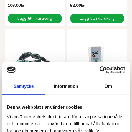
103,00
kr
52,00
kr
Lägg till i varukorg
Lägg till i varukorg
Samtycke
Information
Om
TERRASANA
TERRASANA
Lakritsorm salt EKO 56 g
Kombualg 50 g
Denna webbplats använder cookies
24,00
kr
94,00
kr
Vi använder enhetsidentifierare för att anpassa innehållet
Lägg till i varukorg
Läs mer
och annonserna till användarna, tillhandahålla funktioner
för sociala medier och analysera vår trafik. Vi