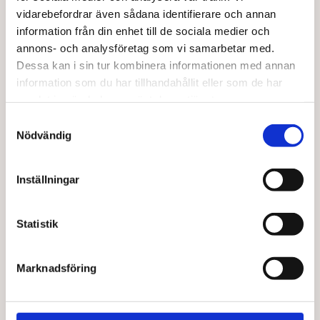
vidarebefordrar även sådana identifierare och annan
information från din enhet till de sociala medier och
annons- och analysföretag som vi samarbetar med.
Dessa kan i sin tur kombinera informationen med annan
information som du har tillhandahållit eller som de har
samlat in när du har använt deras tjänster.
Samtyckesval
Nödvändig
TERRASANA
TERRASANA
Hizikialg 50 g
Lakrits confetti EKO 100 g
Inställningar
113,00
kr
37,00
kr
Statistik
Lägg till i varukorg
Lägg till i varukorg
Marknadsföring