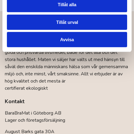
Tillåt alla
Vår vision
Tillåt urval
BaraBraMat består av två butiker i Göteborg; en i Olskroken
och en i Kungsladugård samt försäljning här på nätet. Sedan
Avvisa
starten 2012 har ambitionen varit att du ska finna nyttiga,
goda och prisvärda livsmedel, både för det lilla och det
stora hushållet. Maten vi säljer har valts ut med hänsyn till
såväl den enskilda människans hälsa som vår gemensamma
miljö och, inte minst, vårt smaksinne. Allt vi erbjuder är av
hög kvalitet och det mesta är
certifierat ekologiskt
Kontakt
BaraBraMat i Göteborg AB
Lager och företagsförsäljning
August Barks gata 30A