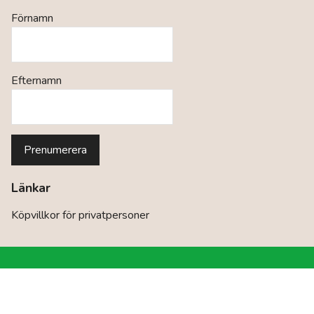
Förnamn
Efternamn
Länkar
Köpvillkor för privatpersoner
©
2026
BaraBraMat