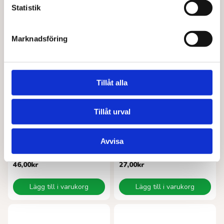
Du gillar kanske också…
Statistik
Marknadsföring
Tillåt alla
Tillåt urval
KOLSVART
JOM
Avvisa
Salt & hallon lakrits
Jom raspberry & blackberryEKO 70 g
46,00
kr
27,00
kr
Lägg till i varukorg
Lägg till i varukorg