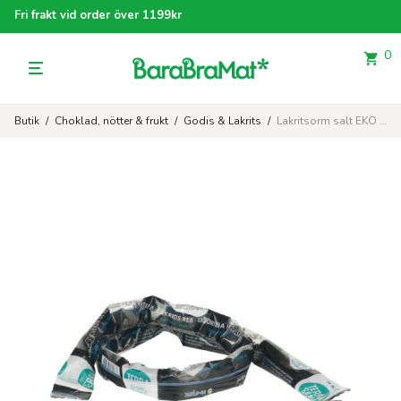
Fri frakt vid order över 1199kr
0
Butik
/
Choklad, nötter & frukt
/
Godis & Lakrits
/
Lakritsorm salt EKO 56 g