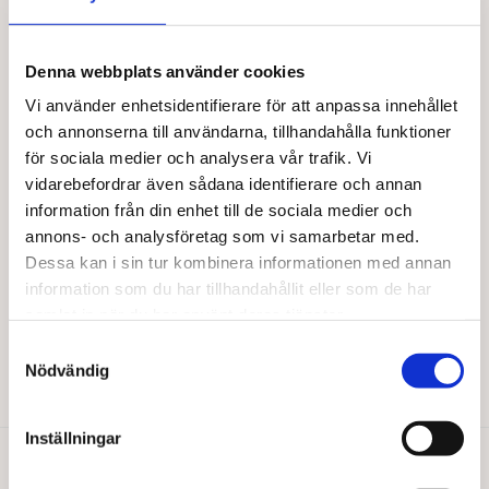
här
produkten
har
flera
Denna webbplats använder cookies
varianter.
Vi använder enhetsidentifierare för att anpassa innehållet
De
och annonserna till användarna, tillhandahålla funktioner
olika
för sociala medier och analysera vår trafik. Vi
alternativen
vidarebefordrar även sådana identifierare och annan
kan
väljas
information från din enhet till de sociala medier och
på
annons- och analysföretag som vi samarbetar med.
produktsidan
Dessa kan i sin tur kombinera informationen med annan
KOLSVART
information som du har tillhandahållit eller som de har
Salta lakritsfiskar
samlat in när du har använt deras tjänster.
46,00
kr
Samtyckesval
Nödvändig
Lägg till i varukorg
Inställningar