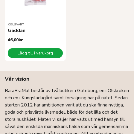
KOLSVART
Gäddan
46,00
kr
Lägg till i varukorg
Vår vision
BaraBraMat består av två butiker i Göteborg; en i Olskroken
och en i Kungsladugård samt försäljning här på nätet. Sedan
starten 2012 har ambitionen varit att du ska finna nyttiga,
goda och prisvärda livsmedel, både för det lilla och det
stora hushållet. Maten vi säljer har valts ut med hänsyn till
såväl den enskilda människans hälsa som vår gemensamma
miljö och, inte minst, vårt smaksinne. Allt vi erbjuder är av