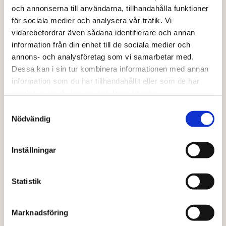
och annonserna till användarna, tillhandahålla funktioner
för sociala medier och analysera vår trafik. Vi
vidarebefordrar även sådana identifierare och annan
BARABRAMAT
BARABRAMAT
Grönsaksbuljong med jäst EKO
Azuki bönor EKO
information från din enhet till de sociala medier och
annons- och analysföretag som vi samarbetar med.
Från
53,00
kr
Från
122,00
kr
Dessa kan i sin tur kombinera informationen med annan
Den
Den
information som du har tillhandahållit eller som de har
Välj alternativ
Välj alternativ
här
här
samlat in när du har använt deras tjänster.
produkten
produkten
har
har
Samtyckesval
flera
flera
Nödvändig
varianter.
varianter.
De
De
olika
olika
Inställningar
alternativen
alternativen
kan
kan
väljas
väljas
Statistik
på
på
produktsidan
produktsidan
Marknadsföring
BARABRAMAT
BARABRAMAT
Cashewnötter torrostadeEKO
Bovete skalad KRAV