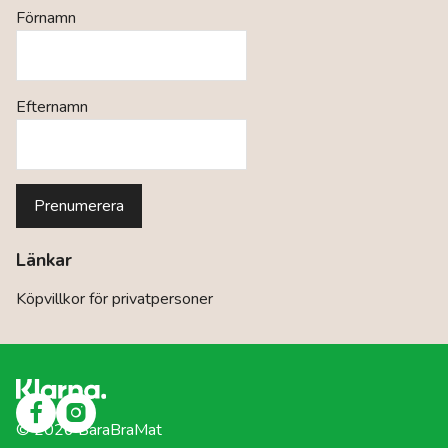
Förnamn
Efternamn
Länkar
Köpvillkor för privatpersoner
©
2026
BaraBraMat