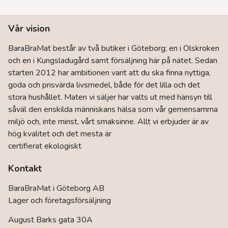
har
flera
Vår vision
varianter.
De
BaraBraMat består av två butiker i Göteborg; en i Olskroken
olika
och en i Kungsladugård samt försäljning här på nätet. Sedan
alternativen
kan
starten 2012 har ambitionen varit att du ska finna nyttiga,
väljas
goda och prisvärda livsmedel, både för det lilla och det
på
stora hushållet. Maten vi säljer har valts ut med hänsyn till
produktsidan
såväl den enskilda människans hälsa som vår gemensamma
miljö och, inte minst, vårt smaksinne. Allt vi erbjuder är av
hög kvalitet och det mesta är
certifierat ekologiskt
Kontakt
BaraBraMat i Göteborg AB
Lager och företagsförsäljning
August Barks gata 30A