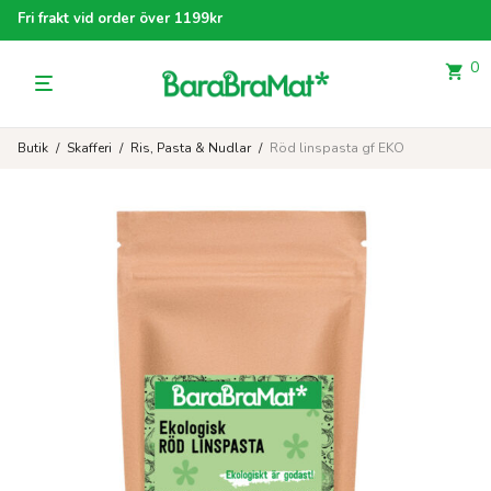
Fri frakt vid order över 1199kr
0
Butik
/
Skafferi
/
Ris, Pasta & Nudlar
/
Röd linspasta gf EKO