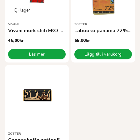
VIVANI
ZOTTER
Vivani mörk chili EKO 100g
Labooko panama 72% EKO
46,00
kr
65,00
kr
Läs mer
Lägg till i varukorg
ZOTTER