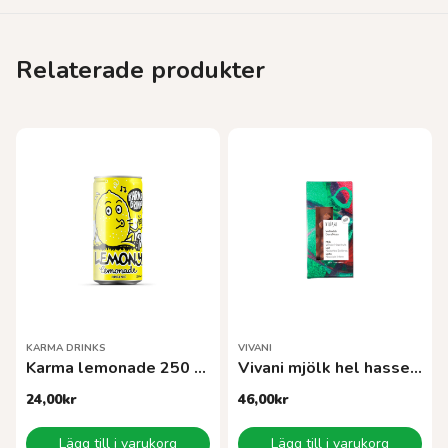
Relaterade produkter
KARMA DRINKS
VIVANI
Karma lemonade 250 ml EKO
Vivani mjölk hel hassel EKO 100 g
24,00
kr
46,00
kr
Lägg till i varukorg
Lägg till i varukorg