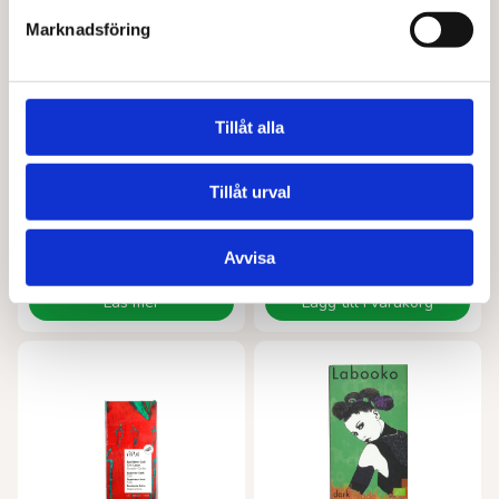
Marknadsföring
Tillåt alla
Tillåt urval
ZOTTER
ZOTTER
Labooko brazil 72% EKO
Saffran pistage zotter EKO70 g
65,00
kr
65,00
kr
Avvisa
Läs mer
Lägg till i varukorg