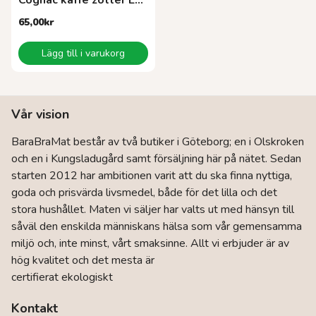
Cognac kaffe zotter EKO 70g
65,00
kr
Lägg till i varukorg
Vår vision
BaraBraMat består av två butiker i Göteborg; en i Olskroken
och en i Kungsladugård samt försäljning här på nätet. Sedan
starten 2012 har ambitionen varit att du ska finna nyttiga,
goda och prisvärda livsmedel, både för det lilla och det
stora hushållet. Maten vi säljer har valts ut med hänsyn till
såväl den enskilda människans hälsa som vår gemensamma
miljö och, inte minst, vårt smaksinne. Allt vi erbjuder är av
hög kvalitet och det mesta är
certifierat ekologiskt
Kontakt