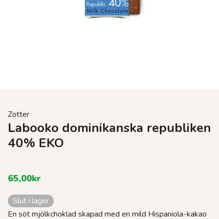
Zotter
Labooko dominikanska republiken
40% EKO
65,00
kr
Slut i lager
En söt mjölkchoklad skapad med en mild Hispaniola-kakao