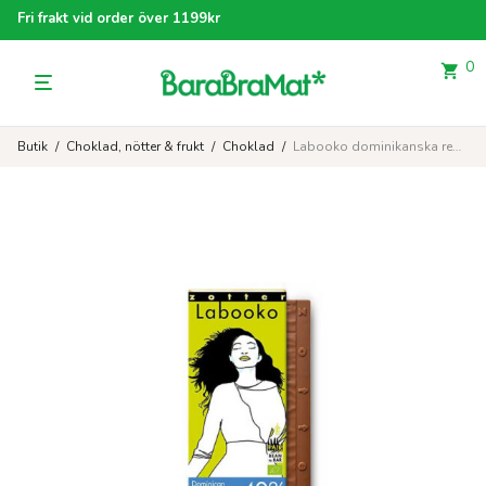
Fri frakt vid order över 1199kr
0
Butik
/
Choklad, nötter & frukt
/
Choklad
/
Labooko dominikanska republiken 40% EKO