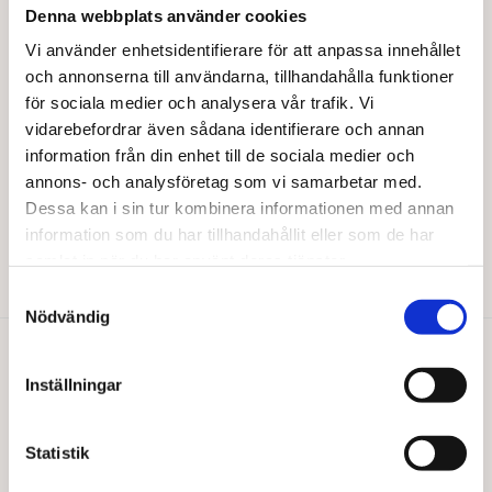
Denna webbplats använder cookies
Vi använder enhetsidentifierare för att anpassa innehållet
och annonserna till användarna, tillhandahålla funktioner
för sociala medier och analysera vår trafik. Vi
vidarebefordrar även sådana identifierare och annan
information från din enhet till de sociala medier och
VIVANI
annons- och analysföretag som vi samarbetar med.
Vivani mjölk hassel EKO 100 g
Dessa kan i sin tur kombinera informationen med annan
46,00
kr
information som du har tillhandahållit eller som de har
samlat in när du har använt deras tjänster.
Läs mer
Samtyckesval
Nödvändig
Du gillar kanske också…
Inställningar
Statistik