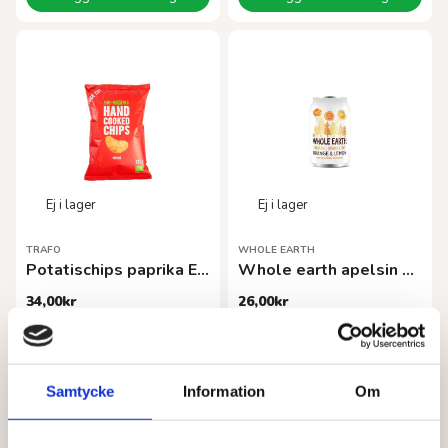
TRAFO
WHOLE EARTH
Potatischips paprika EKO 125 g
Whole earth apelsin EKO 33cl
34,00
kr
26,00
kr
Läs mer
Läs mer
Samtycke
Information
Om