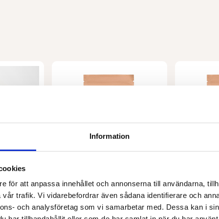
Information
cookies
e för att anpassa innehållet och annonserna till användarna, tillh
BARABRAMAT
BARABRAMAT
 EKO
Hampafrön skalade EKO
Svart ris 
vår trafik. Vi vidarebefordrar även sådana identifierare och anna
nnons- och analysföretag som vi samarbetar med. Dessa kan i sin
Från
94,00
kr
Från
103,0
har tillhandahållit eller som de har samlat in när du har använt 