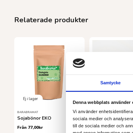
Relaterade produkter
Samtycke
Denna webbplats använder 
Vi använder enhetsidentifierar
BARABRAMAT
BARABRAMAT
Sojabönor EKO
Kokosolja doftfri
sociala medier och analysera 
till de sociala medier och a
Från
77,00
kr
Från
94,00
kr
med annan information som du 