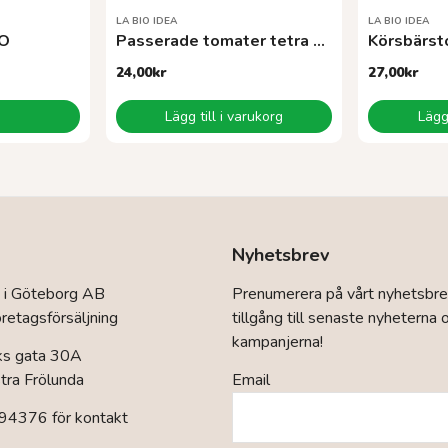
LA BIO IDEA
LA BIO IDEA
KO
Passerade tomater tetra 500 g EKO
Körsbärst
24,00
kr
27,00
kr
Lägg till i varukorg
Lägg 
Nyhetsbrev
 i Göteborg AB
Prenumerera på vårt nyhetsbre
retagsförsäljning
tillgång till senaste nyheterna 
kampanjerna!
ks gata 30A
ra Frölunda
Email
94376 för kontakt