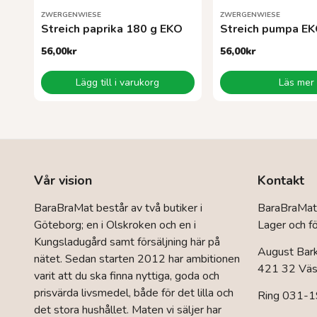
ZWERGENWIESE
ZWERGENWIESE
Streich paprika 180 g EKO
Streich pumpa E
56,00
kr
56,00
kr
Lägg till i varukorg
Läs mer
Vår vision
Kontakt
BaraBraMat består av två butiker i
BaraBraMat
Göteborg; en i Olskroken och en i
Lager och fö
Kungsladugård samt försäljning här på
August Bar
nätet. Sedan starten 2012 har ambitionen
421 32 Väst
varit att du ska finna nyttiga, goda och
prisvärda livsmedel, både för det lilla och
Ring 031-1
det stora hushållet. Maten vi säljer har