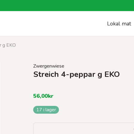
Lokal mat
r g EKO
Zwergenwiese
Streich 4-peppar g EKO
56,00
kr
17 i lager