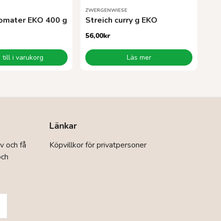
ZWERGENWIESE
omater EKO 400 g
Streich curry g EKO
56,00
kr
till i varukorg
Läs mer
Länkar
v och få
Köpvillkor för privatpersoner
och