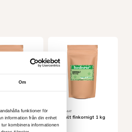
Om
andahålla funktioner för
BARABRAMAT
EKO
Havssalt finkornigt 1 kg
n information från din enhet
 tur kombinera informationen
0
kr
30,00
kr
deras tjänster.