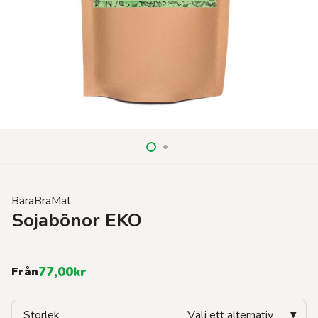
BaraBraMat
Sojabönor EKO
77,00
kr
Från
Storlek
Välj ett alternativ