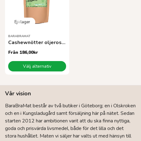
alternativen
alternativen
kan
kan
väljas
väljas
på
på
produktsidan
produktsidan
BARABRAMAT
Cashewnötter oljerostade EKO
Från
186,00
kr
Den
Välj alternativ
här
produkten
har
flera
Vår vision
varianter.
De
BaraBraMat består av två butiker i Göteborg; en i Olskroken
olika
och en i Kungsladugård samt försäljning här på nätet. Sedan
alternativen
kan
starten 2012 har ambitionen varit att du ska finna nyttiga,
väljas
goda och prisvärda livsmedel, både för det lilla och det
på
stora hushållet. Maten vi säljer har valts ut med hänsyn till
produktsidan