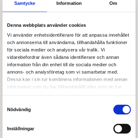
Samtycke
Information
Om
Den
Välj alternativ
Lägg till i varukorg
här
produkten
har
Denna webbplats använder cookies
flera
Vi använder enhetsidentifierare för att anpassa innehållet
varianter.
och annonserna till användarna, tillhandahålla funktioner
De
olika
för sociala medier och analysera vår trafik. Vi
alternativen
vidarebefordrar även sådana identifierare och annan
kan
information från din enhet till de sociala medier och
väljas
annons- och analysföretag som vi samarbetar med.
på
Dessa kan i sin tur kombinera informationen med annan
produktsidan
information som du har tillhandahållit eller som de har
BARABRAMAT
Kokoschips raw EKO
samlat in när du har använt deras tjänster.
Samtyckesval
Från
75,00
kr
Nödvändig
Den
Välj alternativ
här
produkten
Inställningar
har