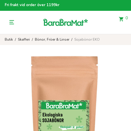
Fri frakt vid order över 1199kr
0
Butik
/
Skafferi
/
Bönor, Fröer & Linser
/
Sojabönor EKO