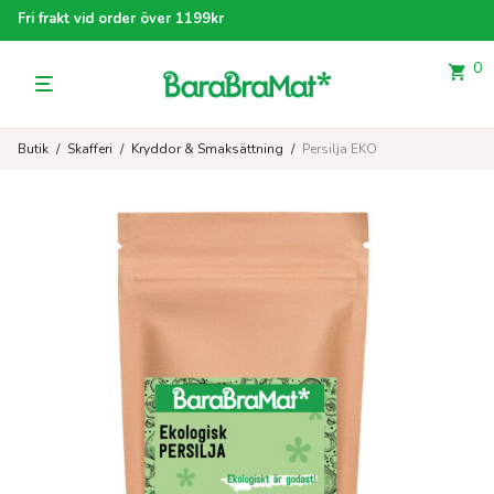
Fri frakt vid order över 1199kr
0
Butik
/
Skafferi
/
Kryddor & Smaksättning
/
Persilja EKO