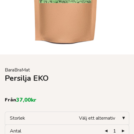
BaraBraMat
Persilja EKO
37,00
kr
Från
Storlek
Välj ett alternativ
Antal