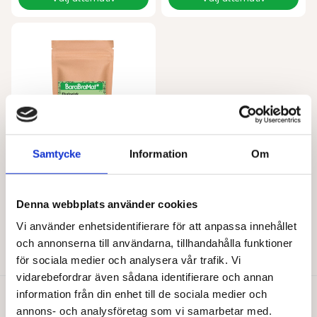
här
här
produkten
produkten
har
har
flera
flera
varianter.
varianter.
De
De
olika
olika
alternativen
alternativen
kan
kan
väljas
väljas
på
på
Samtycke
Information
Om
produktsidan
produktsidan
BARABRAMAT
Spiskummin mald EKO
Denna webbplats använder cookies
Från
41,00
kr
Vi använder enhetsidentifierare för att anpassa innehållet
Den
och annonserna till användarna, tillhandahålla funktioner
Välj alternativ
här
för sociala medier och analysera vår trafik. Vi
produkten
vidarebefordrar även sådana identifierare och annan
har
flera
information från din enhet till de sociala medier och
varianter.
Du gillar kanske också…
annons- och analysföretag som vi samarbetar med.