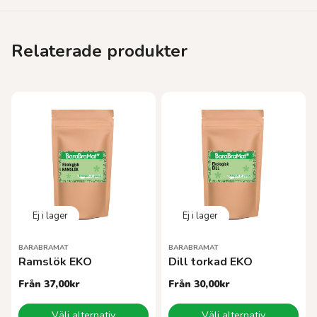
Relaterade produkter
BARABRAMAT
BARABRAMAT
Ramslök EKO
Dill torkad EKO
Från
37,00
kr
Från
30,00
kr
Den
Den
Välj alternativ
Välj alternativ