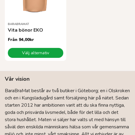
väljas
väljas
på
på
produktsidan
produktsidan
BARABRAMAT
Vita bönor EKO
Från
94,00
kr
Den
Välj alternativ
här
produkten
har
flera
Vår vision
varianter.
De
BaraBraMat består av två butiker i Göteborg; en i Olskroken
olika
och en i Kungsladugård samt försäljning här på nätet. Sedan
alternativen
kan
starten 2012 har ambitionen varit att du ska finna nyttiga,
väljas
goda och prisvärda livsmedel, både för det lilla och det
på
stora hushållet. Maten vi säljer har valts ut med hänsyn till
produktsidan
såväl den enskilda människans hälsa som vår gemensamma
miljö och, inte minst, vårt smaksinne. Allt vi erbjuder är av