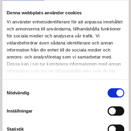
har
har
flera
flera
varianter.
varianter.
Denna webbplats använder cookies
De
De
Vi använder enhetsidentifierare för att anpassa innehållet
olika
olika
och annonserna till användarna, tillhandahålla funktioner
alternativen
alternativen
för sociala medier och analysera vår trafik. Vi
kan
kan
vidarebefordrar även sådana identifierare och annan
väljas
väljas
på
på
information från din enhet till de sociala medier och
produktsidan
produktsidan
annons- och analysföretag som vi samarbetar med.
BARABRAMAT
Dessa kan i sin tur kombinera informationen med annan
Röda linser hela EKO
information som du har tillhandahållit eller som de har
Från
84,00
kr
samlat in när du har använt deras tjänster.
Den
Samtyckesval
Välj alternativ
här
Nödvändig
produkten
har
flera
Inställningar
varianter.
Du gillar kanske också…
De
olika
Statistik