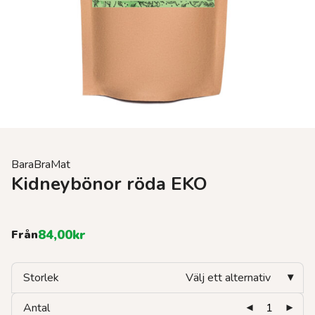
BaraBraMat
Kidneybönor röda EKO
84,00
kr
Från
Storlek
Välj ett alternativ
Antal