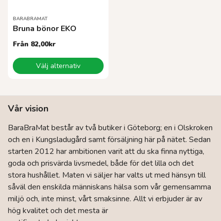
produktsidan
produktsidan
BARABRAMAT
Bruna bönor EKO
Från
82,00
kr
Den
Välj alternativ
här
produkten
har
flera
Vår vision
varianter.
De
BaraBraMat består av två butiker i Göteborg; en i Olskroken
olika
och en i Kungsladugård samt försäljning här på nätet. Sedan
alternativen
kan
starten 2012 har ambitionen varit att du ska finna nyttiga,
väljas
goda och prisvärda livsmedel, både för det lilla och det
på
stora hushållet. Maten vi säljer har valts ut med hänsyn till
produktsidan
såväl den enskilda människans hälsa som vår gemensamma
miljö och, inte minst, vårt smaksinne. Allt vi erbjuder är av
hög kvalitet och det mesta är