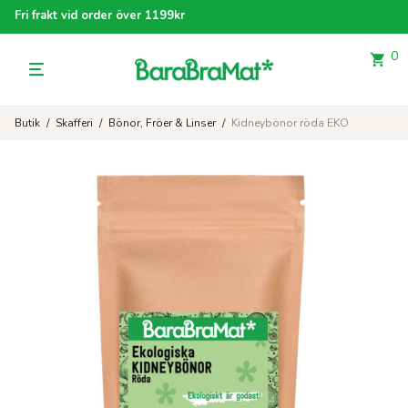
Fri frakt vid order över 1199kr
0
Butik
/
Skafferi
/
Bönor, Fröer & Linser
/
Kidneybönor röda EKO