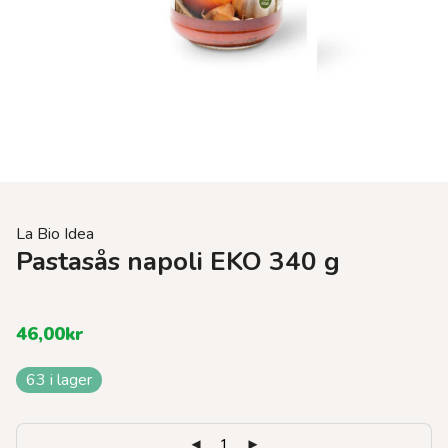
La Bio Idea
Pastasås napoli EKO 340 g
46,00
kr
63 i lager