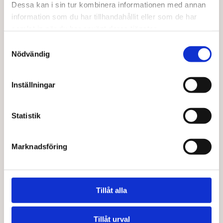
Dessa kan i sin tur kombinera informationen med annan
information som du har tillhandahållit eller som de har
samlat in när du har använt deras tjänster.
Samtyckesval
Nödvändig
Inställningar
Statistik
YAKSO
AMAIZIN
Sambal olek EKO 100 g
Kokoskräm EKO 200 g
Marknadsföring
33,00
kr
52,00
kr
Lägg till i varukorg
Lägg till i varukorg
Tillåt alla
Tillåt urval