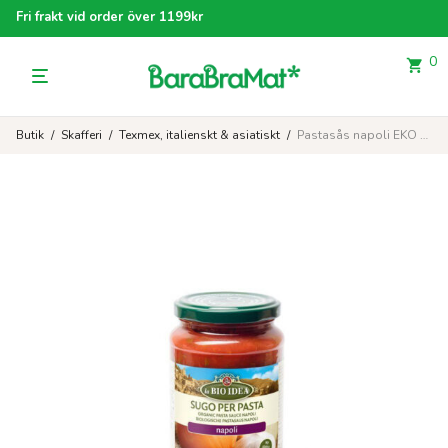
Fri frakt vid order över 1199kr
0
Butik
/
Skafferi
/
Texmex, italienskt & asiatiskt
/
Pastasås napoli EKO 340 g