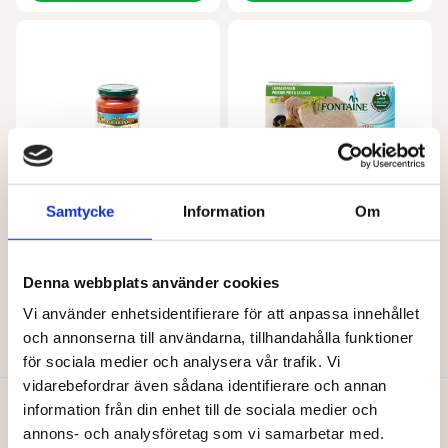
Samtycke
Information
Om
LA BIO IDEA
FONTAINE
Pastasås basilika EKO 340g
Tonfisk i olivolja 120 g
Denna webbplats använder cookies
46,00
kr
52,00
kr
Vi använder enhetsidentifierare för att anpassa innehållet
Lägg till i varukorg
Lägg till i varukorg
och annonserna till användarna, tillhandahålla funktioner
för sociala medier och analysera vår trafik. Vi
vidarebefordrar även sådana identifierare och annan
information från din enhet till de sociala medier och
Du gillar kanske också…
annons- och analysföretag som vi samarbetar med.