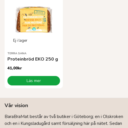
varianter.
varianter.
De
De
olika
olika
alternativen
alternativen
kan
kan
väljas
väljas
på
på
produktsidan
produktsidan
TERRA SANA
Proteinbröd EKO 250 g
41,00
kr
Läs mer
Vår vision
BaraBraMat består av två butiker i Göteborg; en i Olskroken
och en i Kungsladugård samt försäljning här på nätet. Sedan