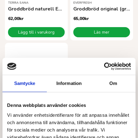
TERRA SANA
EVERFRESH
Groddbröd naturell EKO 400g
Groddbröd original (graham) EKO
62,00
kr
65,00
kr
Lägg till i varukorg
Läs mer
Samtycke
Information
Om
Denna webbplats använder cookies
TORFOLK
Vi använder enhetsidentifierare för att anpassa innehållet
Osötade lingon EKO 380 g
och annonserna till användarna, tillhandahålla funktioner
81,01
kr
för sociala medier och analysera vår trafik. Vi
vidarebefordrar även sådana identifierare och annan