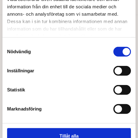
Lägg till i varukorg
information från din enhet till de sociala medier och
annons- och analysföretag som vi samarbetar med.
Dessa kan i sin tur kombinera informationen med annan
information som du har tillhandahållit eller som de har
Du gillar kanske också…
samlat in när du har använt deras tjänster.
Samtyckesval
Nödvändig
Inställningar
Statistik
Marknadsföring
BARABRAMAT
DE RIT
Musli tropisk EKO
Mjölkchokladkex EKO 150 g
Från
94,00
kr
47,00
kr
Tillåt alla