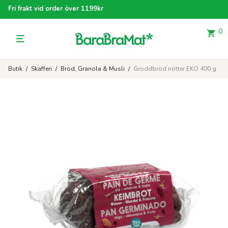
Fri frakt vid order över 1199kr
0
Butik
/
Skafferi
/
Bröd, Granola & Musli
/
Groddbröd nötter EKO 400 g