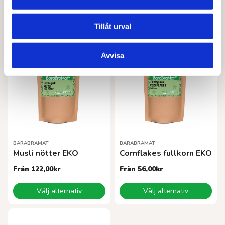
Den
Välj alternativ
Läs mer
här
Tillåt urval
produkten
har
flera
Avvisa
varianter.
De
olika
alternativen
kan
väljas
på
produktsidan
BARABRAMAT
BARABRAMAT
Musli nötter EKO
Cornflakes fullkorn EKO
Från
122,00
kr
Från
56,00
kr
Den
Den
Välj alternativ
Välj alternativ
här
här
produkten
produkten
har
har
flera
flera