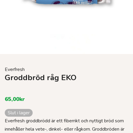
Everfresh
Groddbröd råg EKO
65,00
kr
Slut i lager
Everfresh groddbrödd är ett fiberrikt och nyttigt bröd som
innehåller hela vete-, dinkel- eller rågkorn. Groddbröden är