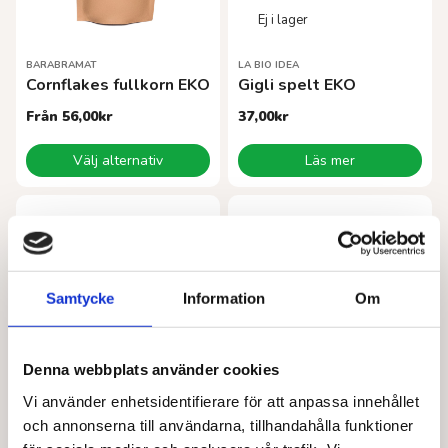
BARABRAMAT
LA BIO IDEA
Cornflakes fullkorn EKO
Gigli spelt EKO
Från
56,00
kr
37,00
kr
Den
Välj alternativ
Läs mer
här
produkten
har
flera
varianter.
De
olika
Samtycke
Information
Om
alternativen
kan
väljas
Denna webbplats använder cookies
på
produktsidan
Vi använder enhetsidentifierare för att anpassa innehållet
LA BIO IDEA
LA BIO IDEA
och annonserna till användarna, tillhandahålla funktioner
Spaghetti spelt EKO
Tomatpuré EKO 200 g