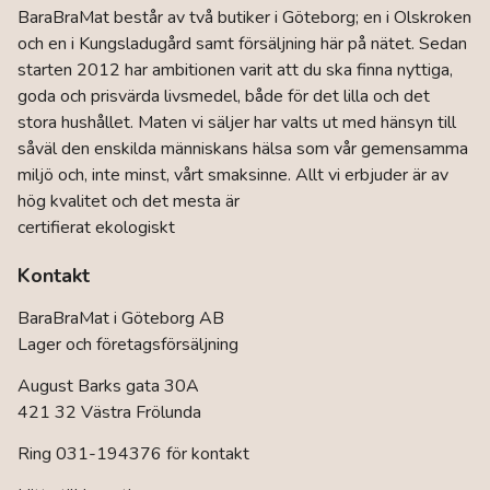
BaraBraMat består av två butiker i Göteborg; en i Olskroken
olika
och en i Kungsladugård samt försäljning här på nätet. Sedan
alternativen
kan
starten 2012 har ambitionen varit att du ska finna nyttiga,
väljas
goda och prisvärda livsmedel, både för det lilla och det
på
stora hushållet. Maten vi säljer har valts ut med hänsyn till
produktsidan
såväl den enskilda människans hälsa som vår gemensamma
miljö och, inte minst, vårt smaksinne. Allt vi erbjuder är av
hög kvalitet och det mesta är
certifierat ekologiskt
Kontakt
BaraBraMat i Göteborg AB
Lager och företagsförsäljning
August Barks gata 30A
421 32 Västra Frölunda
Ring 031-194376 för kontakt