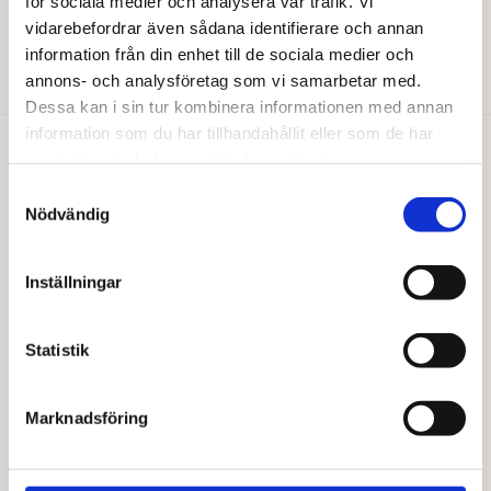
för sociala medier och analysera vår trafik. Vi
46,00
kr
31,00
kr
vidarebefordrar även sådana identifierare och annan
information från din enhet till de sociala medier och
Lägg till i varukorg
Lägg till i varukorg
annons- och analysföretag som vi samarbetar med.
Dessa kan i sin tur kombinera informationen med annan
information som du har tillhandahållit eller som de har
samlat in när du har använt deras tjänster.
Du gillar kanske också…
Samtyckesval
Nödvändig
Inställningar
Statistik
Marknadsföring
BARABRAMAT
BARABRAMAT