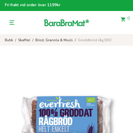
Fri frakt vid order över 1199kr
0
Butik
/
Skafferi
/
Bröd, Granola & Musli
/
Groddbröd råg EKO