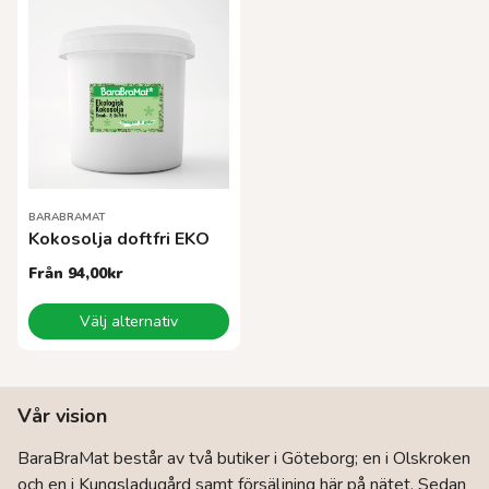
flera
flera
varianter.
varianter.
De
De
olika
olika
alternativen
alternativen
kan
kan
väljas
väljas
på
på
produktsidan
produktsidan
BARABRAMAT
Kokosolja doftfri EKO
Från
94,00
kr
Den
Välj alternativ
här
produkten
har
flera
Vår vision
varianter.
De
BaraBraMat består av två butiker i Göteborg; en i Olskroken
olika
och en i Kungsladugård samt försäljning här på nätet. Sedan
alternativen