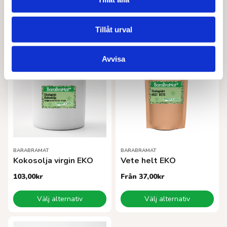
Lägg till i varukorg
Lägg till i varukorg
Tillåt urval
Avvisa
BARABRAMAT
BARABRAMAT
Kokosolja virgin EKO
Vete helt EKO
103,00
kr
Från
37,00
kr
Den
Den
Välj alternativ
Välj alternativ
här
här
produkten
produkten
har
har