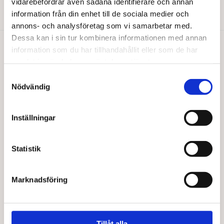
vidarebefordrar även sådana identifierare och annan
Läs mer
Läs mer
information från din enhet till de sociala medier och
annons- och analysföretag som vi samarbetar med.
Dessa kan i sin tur kombinera informationen med annan
information som du har tillhandahållit eller som de har
Du gillar kanske också…
samlat in när du har använt deras tjänster.
Samtyckesval
Nödvändig
Inställningar
Statistik
Marknadsföring
ALIVE FOODS
ALIVE FOODS
Kokossmör stenmalet EKO 260 g
Hot chocolate chili EKO 150 g
94,00
kr
84,00
kr
Tillåt alla