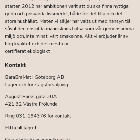
kan
starten 2012 har ambitionen varit att du ska finna nyttiga,
väljas
goda och prisvärda livsmedel, både för det lilla och det
på
stora hushållet. Maten vi säljer har valts ut med hänsyn till
produktsidan
såväl den enskilda människans hälsa som vår gemensamma
miljö och, inte minst, vårt smaksinne. Allt vi erbjuder är av
hög kvalitet och det mesta är
certifierat ekologiskt
Kontakt
BaraBraMat i Göteborg AB
Lager och företagsförsäljning
August Barks gata 30A
421 32 Västra Frölunda
Ring 031-194376 för kontakt
Hitta till lagret!
Öppettider konsumentkontakt