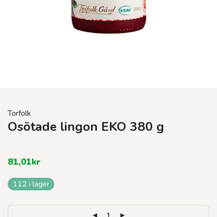
Torfolk
Osötade lingon EKO 380 g
81,01
kr
112 i lager