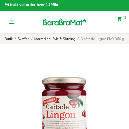
Fri frakt vid order över 1199kr
0
Butik
/
Skafferi
/
Marmelad, Sylt & Sötning
/
Osötade lingon EKO 380 g