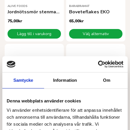
ALIVE FOODS
BARABRAMAT
Jordnötssmör stenmalet torrostad/saltat EKO 260 g
Boveteflakes EKO
75,00
kr
65,00
kr
Den
Lägg till i varukorg
Välj alternativ
här
produkten
har
flera
varianter.
De
olika
alternativen
Samtycke
Information
Om
kan
väljas
på
Denna webbplats använder cookies
produktsidan
AMAIZIN
LA COLLINA
Vi använder enhetsidentifierare för att anpassa innehållet
Ananasbitar EKO 400 g
Aprikosmarmelad EKO 270 g
och annonserna till användarna, tillhandahålla funktioner
52,00
kr
65,00
kr
för sociala medier och analysera vår trafik. Vi