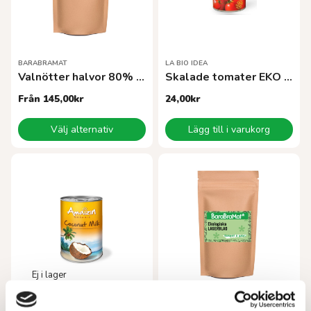
BARABRAMAT
LA BIO IDEA
Valnötter halvor 80% EKO
Skalade tomater EKO 400 g
Från
145,00
kr
24,00
kr
Den
Välj alternativ
Lägg till i varukorg
här
produkten
har
flera
varianter.
De
olika
alternativen
kan
väljas
på
produktsidan
AMAIZIN
BARABRAMAT