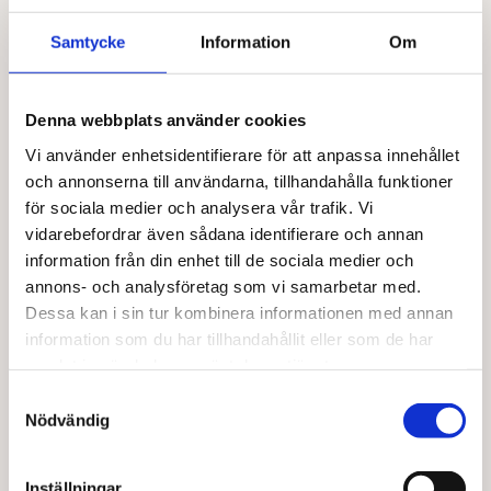
Coconut milk EKO 400 ml
Lagerblad EKO
Samtycke
Information
Om
37,00
kr
Från
37,00
kr
Den
Läs mer
Välj alternativ
här
Denna webbplats använder cookies
produkten
har
Vi använder enhetsidentifierare för att anpassa innehållet
flera
och annonserna till användarna, tillhandahålla funktioner
varianter.
för sociala medier och analysera vår trafik. Vi
De
vidarebefordrar även sådana identifierare och annan
olika
information från din enhet till de sociala medier och
alternativen
kan
annons- och analysföretag som vi samarbetar med.
väljas
Dessa kan i sin tur kombinera informationen med annan
på
information som du har tillhandahållit eller som de har
produktsidan
samlat in när du har använt deras tjänster.
BARABRAMAT
Solroskärnor europa EKO
Samtyckesval
Nödvändig
Från
113,00
kr
Den
Välj alternativ
här
Inställningar