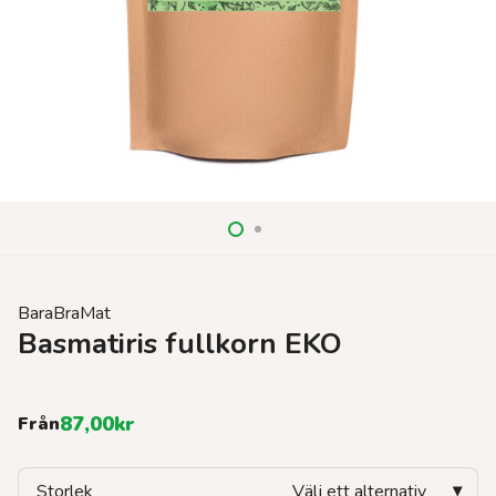
BaraBraMat
Basmatiris fullkorn EKO
87,00
kr
Från
Storlek
Välj ett alternativ