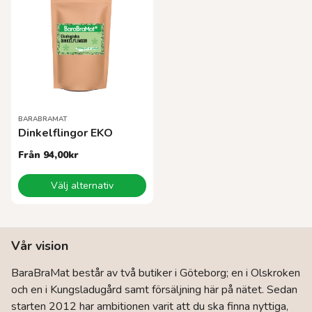
varianter.
varianter.
De
De
olika
olika
alternativen
alternativen
kan
kan
väljas
väljas
på
på
produktsidan
produktsidan
BARABRAMAT
Dinkelflingor EKO
Från
94,00
kr
Den
Välj alternativ
här
produkten
har
flera
Vår vision
varianter.
De
BaraBraMat består av två butiker i Göteborg; en i Olskroken
olika
och en i Kungsladugård samt försäljning här på nätet. Sedan
alternativen
kan
starten 2012 har ambitionen varit att du ska finna nyttiga,