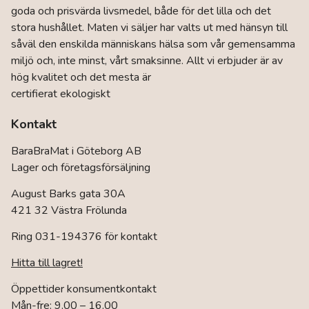
väljas
goda och prisvärda livsmedel, både för det lilla och det
på
stora hushållet. Maten vi säljer har valts ut med hänsyn till
produktsidan
såväl den enskilda människans hälsa som vår gemensamma
miljö och, inte minst, vårt smaksinne. Allt vi erbjuder är av
hög kvalitet och det mesta är
certifierat ekologiskt
Kontakt
BaraBraMat i Göteborg AB
Lager och företagsförsäljning
August Barks gata 30A
421 32 Västra Frölunda
Ring 031-194376 för kontakt
Hitta till lagret!
Öppettider konsumentkontakt
Mån-fre: 9.00 – 16.00