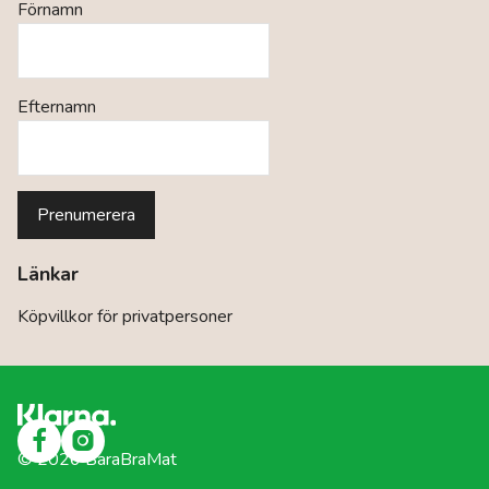
Förnamn
Efternamn
Länkar
Köpvillkor för privatpersoner
©
2026
BaraBraMat