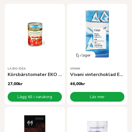
LA BIO IDEA
VIVANI
Körsbärstomater EKO 400 g
Vivani vinterchoklad EKO 100 g
27,00
kr
46,00
kr
Lägg till i varukorg
Läs mer