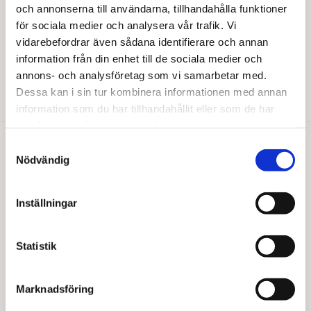
och annonserna till användarna, tillhandahålla funktioner
för sociala medier och analysera vår trafik. Vi
VIVANI
Vivani praline 100g EKO
vidarebefordrar även sådana identifierare och annan
information från din enhet till de sociala medier och
46,00
kr
annons- och analysföretag som vi samarbetar med.
Lägg till i varukorg
Dessa kan i sin tur kombinera informationen med annan
information som du har tillhandahållit eller som de har
samlat in när du har använt deras tjänster.
Samtyckesval
Du gillar kanske också…
Nödvändig
Inställningar
Statistik
Marknadsföring