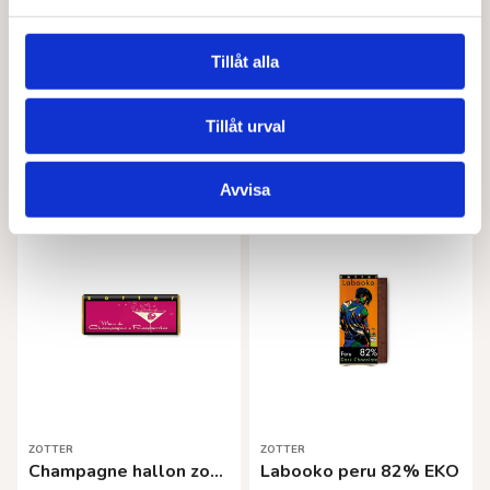
Tillåt alla
ZOTTER
ALIVE FOODS
Labooko nicaragua 50% EKO
Sweet nibs yacon EKO 175 g
65,00
kr
71,00
kr
Tillåt urval
Lägg till i varukorg
Läs mer
Avvisa
ZOTTER
ZOTTER
Champagne hallon zotter EKO 70 g
Labooko peru 82% EKO