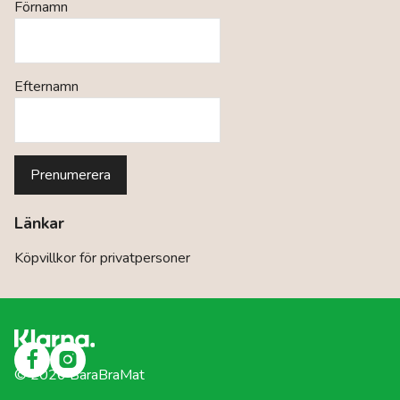
Förnamn
Efternamn
Länkar
Köpvillkor för privatpersoner
©
2026
BaraBraMat