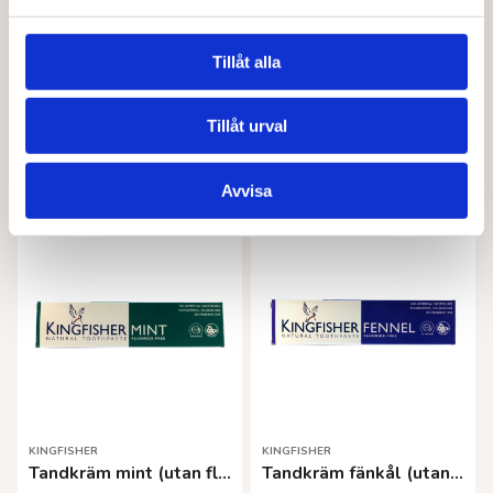
Tillåt alla
KINGFISHER
HUMBLE BRUSH
Tandkräm fänkål (med fluor)
Tandborste av bambu. svart
86,00
kr
35,00
kr
Tillåt urval
Lägg till i varukorg
Läs mer
Avvisa
KINGFISHER
KINGFISHER
Tandkräm mint (utan fluor)
Tandkräm fänkål (utan fluor)