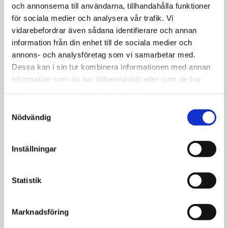
och annonserna till användarna, tillhandahålla funktioner
produktsidan
för sociala medier och analysera vår trafik. Vi
HUMBLE BRUSH
Tandborste av bambu. lila
vidarebefordrar även sådana identifierare och annan
information från din enhet till de sociala medier och
35,00
kr
annons- och analysföretag som vi samarbetar med.
Läs mer
Dessa kan i sin tur kombinera informationen med annan
information som du har tillhandahållit eller som de har
samlat in när du har använt deras tjänster.
Samtyckesval
Du gillar kanske också…
Nödvändig
Inställningar
Statistik
Marknadsföring