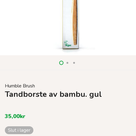
Humble Brush
Tandborste av bambu. gul
35,00
kr
Slut i lager