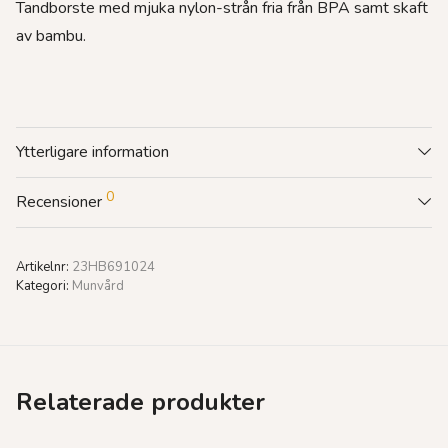
Tandborste med mjuka nylon-strån fria från BPA samt skaft
av bambu.
Ytterligare information
0
Recensioner
Artikelnr:
23HB691024
Kategori:
Munvård
Relaterade produkter