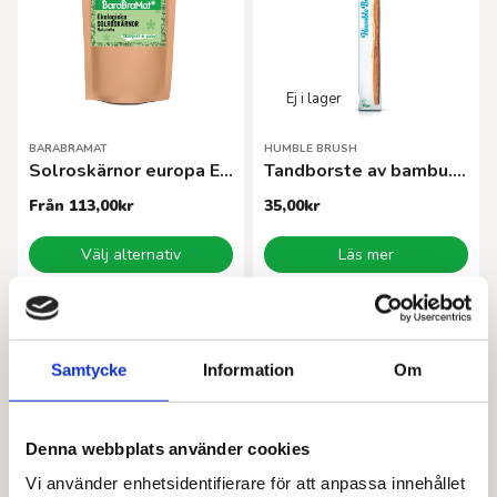
olika
alternativen
kan
väljas
på
produktsidan
BARABRAMAT
HUMBLE BRUSH
Solroskärnor europa EKO
Tandborste av bambu. blå
Från
113,00
kr
35,00
kr
Den
Välj alternativ
Läs mer
här
produkten
har
flera
varianter.
Samtycke
Information
Om
De
olika
alternativen
kan
Denna webbplats använder cookies
väljas
Vi använder enhetsidentifierare för att anpassa innehållet
på