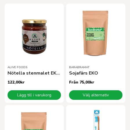
ALIVE FOODS
BARABRAMAT
Nötella stenmalet EKO 260g
Sojafärs EKO
122,00
kr
Från
75,00
kr
Den
Lägg till i varukorg
Välj alternativ
här
produkten
har
flera
varianter.
De