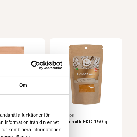
Om
andahålla funktioner för
ALIVE FOODS
n skalade EKO
Golden milk EKO 150 g
n information från din enhet
 tur kombinera informationen
r
56,00
kr
deras tjänster.