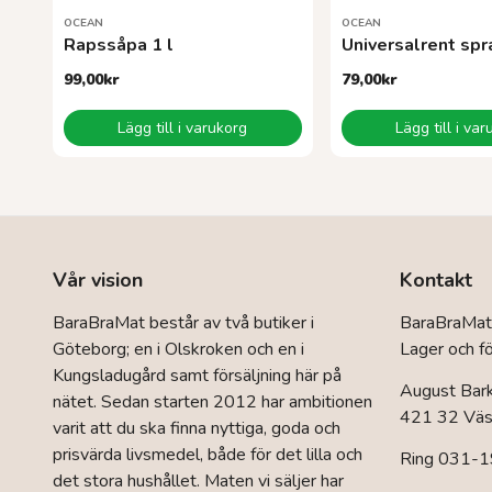
OCEAN
OCEAN
Rapssåpa 1 l
Universalrent spra
99,00
kr
79,00
kr
Lägg till i varukorg
Lägg till i va
Vår vision
Kontakt
BaraBraMat består av två butiker i
BaraBraMat
Göteborg; en i Olskroken och en i
Lager och fö
Kungsladugård samt försäljning här på
August Bar
nätet. Sedan starten 2012 har ambitionen
421 32 Väst
varit att du ska finna nyttiga, goda och
prisvärda livsmedel, både för det lilla och
Ring 031-1
det stora hushållet. Maten vi säljer har