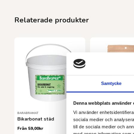
Relaterade produkter
Samtycke
Denna webbplats använder 
Vi använder enhetsidentifierar
BARABRAMAT
ALIVE FOODS
Bikarbonat städ
Carob EKO 300 g
sociala medier och analysera 
till de sociala medier och a
Från
59,00
kr
82,00
kr
med annan information som du 