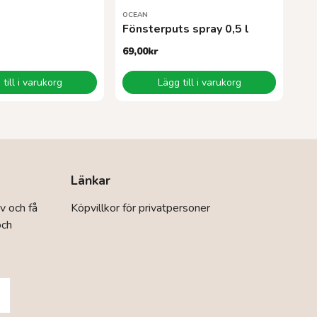
OCEAN
l
Fönsterputs spray 0,5 l
69,00
kr
till i varukorg
Lägg till i varukorg
Länkar
v och få
Köpvillkor för privatpersoner
och