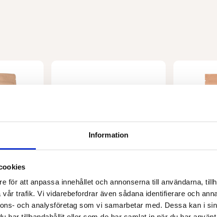
Information
cookies
e för att anpassa innehållet och annonserna till användarna, tillh
MAISTIC
BARABRAMAT
Komposterbar påse 20 l
Hampafrö
vår trafik. Vi vidarebefordrar även sådana identifierare och anna
nnons- och analysföretag som vi samarbetar med. Dessa kan i sin
43,00
kr
Från
94,00
k
har tillhandahållit eller som de har samlat in när du har använt 