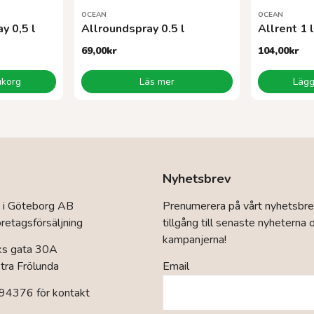
OCEAN
OCEAN
y 0,5 l
Allroundspray 0.5 l
Allrent 1 
69,00
kr
104,00
kr
rukorg
Läs mer
Lägg 
Nyhetsbrev
 i Göteborg AB
Prenumerera på vårt nyhetsbre
retagsförsäljning
tillgång till senaste nyheterna 
kampanjerna!
ks gata 30A
ra Frölunda
Email
94376 för kontakt