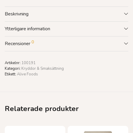
Beskrivning
Ytterligare information
0
Recensioner
Artikelnr:
100191
Kategori:
Kryddor & Smaksättning
Etikett:
Alive Foods
Relaterade produkter