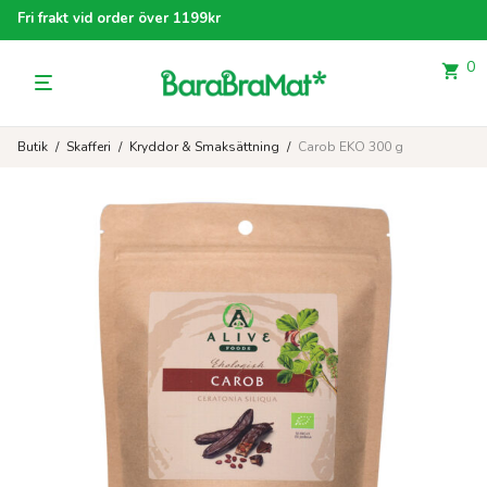
Fri frakt vid order över 1199kr
0
Butik
/
Skafferi
/
Kryddor & Smaksättning
/
Carob EKO 300 g