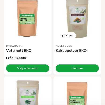
BARABRAMAT
ALIVE FOODS
Vete helt EKO
Kakaopulver EKO
Från
37,00
kr
Den
Välj alternativ
Läs mer
här
produkten
har
flera
varianter.
De
olika
alternativen