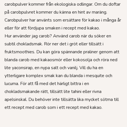
carobpulver kommer från ekologiska odlingar. Om du doftar
på carobpulvret kommer du känna en hint av maräng.
Carobpulver har använts som ersättare för kakao i många år
eller för att fördjupa smaken i recept med kakao.
Hur använder jag carob? Använd carob när du söker en
subtil chokladsmak. Rör ner det i gröt eller tillsätt i
fruktsmoothies. Du kan göra spännande praliner genom att
blanda carob med kakaosmör eller kokosolja och röra ned
lite yaconsirap, en nypa salt och vanilj. Vill du ha en
ytterligare komplex smak kan du blanda i mesquite och
lucuma. För att få med det härligt bittra i en
chokladsmakande rätt, tillsätt lite tahini eller rivna
apelsinskal. Du behöver inte tillsätta lika mycket sötma till
ett recept med carob som i ett recept med kakao.