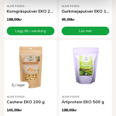
ALIVE FOODS
ALIVE FOODS
Korngräspulver EKO 200 g
Gurkmejapulver EKO 150 g
188,00
kr
65,00
kr
Lägg till i varukorg
Läs mer
ALIVE FOODS
ALIVE FOODS
Cashew EKO 200 g
Ärtprotein EKO 500 g
145,00
kr
188,00
kr