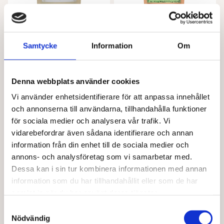
kan
väljas
på
produktsidan
Samtycke
Information
Om
ALIVE FOODS
BARABRAMAT
Hampafrön EKO
Ingefära mald EKO
Från
122,00
kr
Från
37,00
kr
Denna webbplats använder cookies
Den
Den
Välj alternativ
Välj alternativ
Vi använder enhetsidentifierare för att anpassa innehållet
här
här
produkten
produkten
och annonserna till användarna, tillhandahålla funktioner
har
har
för sociala medier och analysera vår trafik. Vi
flera
flera
vidarebefordrar även sådana identifierare och annan
varianter.
varianter.
information från din enhet till de sociala medier och
De
De
annons- och analysföretag som vi samarbetar med.
olika
olika
Dessa kan i sin tur kombinera informationen med annan
alternativen
alternativen
information som du har tillhandahållit eller som de har
kan
kan
väljas
väljas
samlat in när du har använt deras tjänster.
på
på
Samtyckesval
produktsidan
produktsidan
Nödvändig