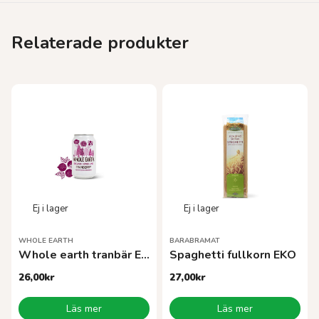
Relaterade produkter
WHOLE EARTH
BARABRAMAT
Whole earth tranbär EKO 33cl
Spaghetti fullkorn EKO
26,00
kr
27,00
kr
Läs mer
Läs mer