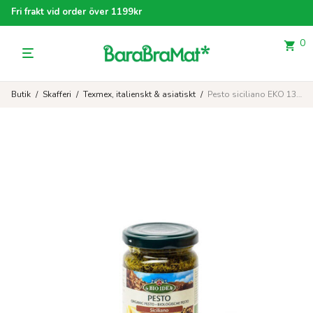
Fri frakt vid order över 1199kr
0
Butik
/
Skafferi
/
Texmex, italienskt & asiatiskt
/
Pesto siciliano EKO 130 g