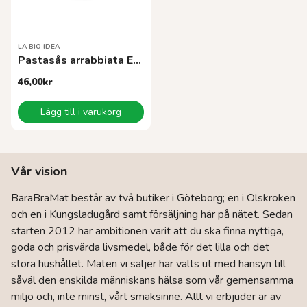
LA BIO IDEA
Pastasås arrabbiata EKO 340 g
46,00
kr
Lägg till i varukorg
Vår vision
BaraBraMat består av två butiker i Göteborg; en i Olskroken
och en i Kungsladugård samt försäljning här på nätet. Sedan
starten 2012 har ambitionen varit att du ska finna nyttiga,
goda och prisvärda livsmedel, både för det lilla och det
stora hushållet. Maten vi säljer har valts ut med hänsyn till
såväl den enskilda människans hälsa som vår gemensamma
miljö och, inte minst, vårt smaksinne. Allt vi erbjuder är av