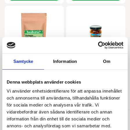
Samtycke
Information
Om
BARABRAMAT
LA BIO IDEA
Körsbär sura EKO
Pesto rosso EKO 140 g
Denna webbplats använder cookies
Från
188,00
kr
50,00
kr
Vi använder enhetsidentifierare för att anpassa innehållet
Den
Välj alternativ
Läs mer
och annonserna till användarna, tillhandahålla funktioner
här
produkten
för sociala medier och analysera vår trafik. Vi
har
vidarebefordrar även sådana identifierare och annan
flera
information från din enhet till de sociala medier och
varianter.
Du gillar kanske också…
annons- och analysföretag som vi samarbetar med.
De