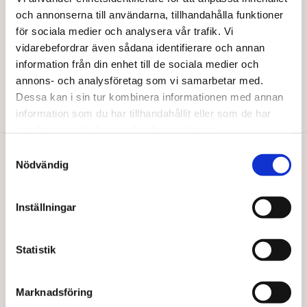
på
på
och annonserna till användarna, tillhandahålla funktioner
produktsidan
produktsidan
för sociala medier och analysera vår trafik. Vi
BARABRAMAT
vidarebefordrar även sådana identifierare och annan
Ingefära kristalliserad EKO
information från din enhet till de sociala medier och
Från
75,00
kr
annons- och analysföretag som vi samarbetar med.
Den
Dessa kan i sin tur kombinera informationen med annan
Välj alternativ
här
information som du har tillhandahållit eller som de har
produkten
samlat in när du har använt deras tjänster.
har
flera
Samtyckesval
varianter.
Nödvändig
Du gillar kanske också…
De
olika
alternativen
Inställningar
kan
väljas
på
Statistik
produktsidan
Marknadsföring