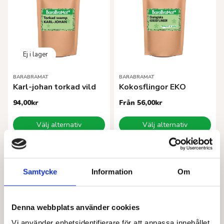
BARABRAMAT
BARABRAMAT
Karl-johan torkad vild
Kokosflingor EKO
94,00
kr
Från
56,00
kr
Den
Den
Välj alternativ
Välj alternativ
här
här
produkten
produkten
har
har
flera
flera
varianter.
varianter.
Samtycke
Information
Om
De
De
olika
olika
alternativen
alternativen
Denna webbplats använder cookies
kan
kan
väljas
väljas
Vi använder enhetsidentifierare för att anpassa innehållet