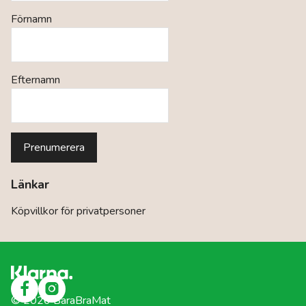
Förnamn
Efternamn
Länkar
Köpvillkor för privatpersoner
©
2026
BaraBraMat