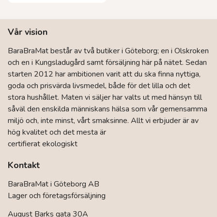
produkten
har
flera
Vår vision
varianter.
De
BaraBraMat består av två butiker i Göteborg; en i Olskroken
olika
och en i Kungsladugård samt försäljning här på nätet. Sedan
alternativen
kan
starten 2012 har ambitionen varit att du ska finna nyttiga,
väljas
goda och prisvärda livsmedel, både för det lilla och det
på
stora hushållet. Maten vi säljer har valts ut med hänsyn till
produktsidan
såväl den enskilda människans hälsa som vår gemensamma
miljö och, inte minst, vårt smaksinne. Allt vi erbjuder är av
hög kvalitet och det mesta är
certifierat ekologiskt
Kontakt
BaraBraMat i Göteborg AB
Lager och företagsförsäljning
August Barks gata 30A