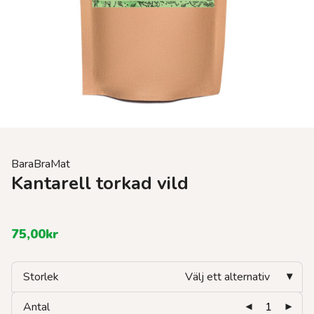
BaraBraMat
Kantarell torkad vild
75,00
kr
Storlek
Välj ett alternativ
Antal