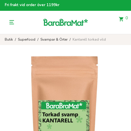
Fri frakt vid order över 1199kr
0
Butik
/
Superfood
/
Svampar & Örter
/
Kantarell torkad vild