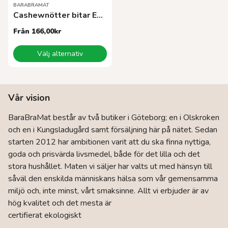
BARABRAMAT
Cashewnötter bitar EKO
Från
166,00
kr
Den
Välj alternativ
här
produkten
har
flera
Vår vision
varianter.
De
BaraBraMat består av två butiker i Göteborg; en i Olskroken
olika
och en i Kungsladugård samt försäljning här på nätet. Sedan
alternativen
kan
starten 2012 har ambitionen varit att du ska finna nyttiga,
väljas
goda och prisvärda livsmedel, både för det lilla och det
på
stora hushållet. Maten vi säljer har valts ut med hänsyn till
produktsidan
såväl den enskilda människans hälsa som vår gemensamma
miljö och, inte minst, vårt smaksinne. Allt vi erbjuder är av
hög kvalitet och det mesta är
certifierat ekologiskt