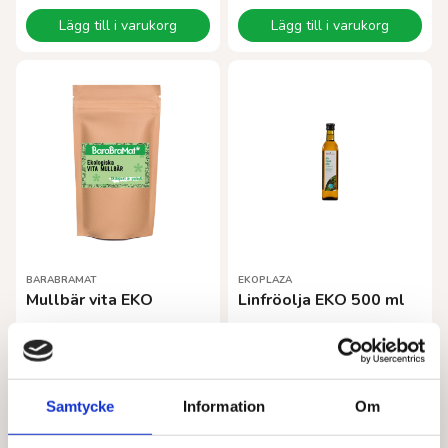
Lägg till i varukorg
Lägg till i varukorg
BARABRAMAT
EKOPLAZA
Mullbär vita EKO
Linfröolja EKO 500 ml
Från
56,00
kr
75,00
kr
Den
Välj alternativ
Lägg till i varukorg
här
produkten
Samtycke
Information
Om
har
flera