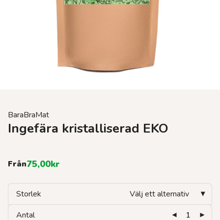
BaraBraMat
Ingefära kristalliserad EKO
75,00
kr
Från
Storlek
Välj ett alternativ
Antal