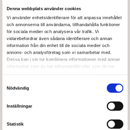
varianter.
Denna webbplats använder cookies
De
olika
Vi använder enhetsidentifierare för att anpassa innehållet
alternativen
och annonserna till användarna, tillhandahålla funktioner
kan
för sociala medier och analysera vår trafik. Vi
väljas
vidarebefordrar även sådana identifierare och annan
på
information från din enhet till de sociala medier och
produktsidan
annons- och analysföretag som vi samarbetar med.
BARABRAMAT
Hasselnötter 13/15 EKO
Dessa kan i sin tur kombinera informationen med annan
information som du har tillhandahållit eller som de har
Från
193,00
kr
samlat in när du har använt deras tjänster.
Den
Välj alternativ
här
Samtyckesval
produkten
Nödvändig
har
flera
varianter.
Inställningar
Du gillar kanske också…
De
olika
alternativen
Statistik