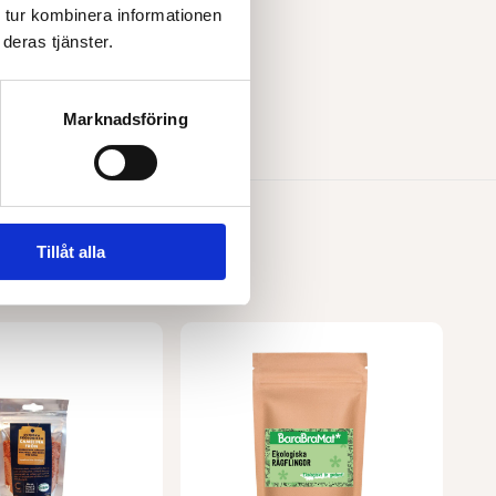
 tur kombinera informationen
Krossade tomater EKO 400 g
deras tjänster.
till i varukorg
Marknadsföring
Tillåt alla