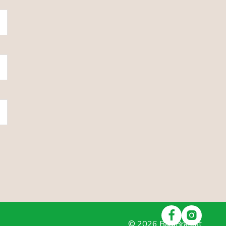
©
2026
BaraBraMat