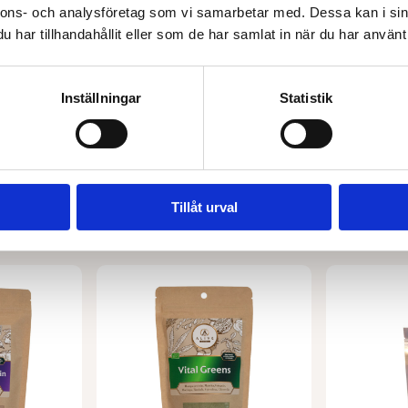
TORFOLK
LA BIO IDEA
nnons- och analysföretag som vi samarbetar med. Dessa kan i sin
O 330 g
Blåbärssylt EKO 320 g
har tillhandahållit eller som de har samlat in när du har använt 
56,00
kr
24,00
kr
rukorg
Lägg till i varukorg
Lägg 
Inställningar
Statistik
Tillåt urval