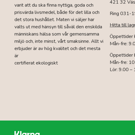
421 32 Väst
varit att du ska finna nyttiga, goda och
prisvärda livsmedel, både för det lilla och
Ring 031-1
det stora hushållet. Maten vi säljer har
Hitta till lag
valts ut med hänsyn till såväl den enskilda
människans hälsa som vår gemensamma
Öppettider
miljö och, inte minst, vårt smaksinne. Allt vi
Mån-fre: 9.
erbjuder är av hög kvalitet och det mesta
Öppettider 
är
Mån-fre: 10
certifierat ekologiskt
Lör: 9.00 –