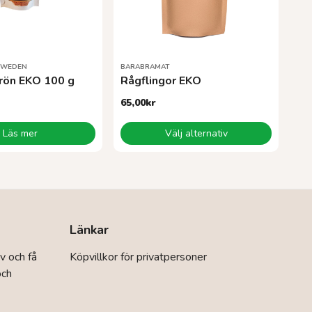
SWEDEN
BARABRAMAT
rön EKO 100 g
Rågflingor EKO
65,00
kr
Den
Läs mer
Välj alternativ
här
produkten
har
flera
varianter.
De
olika
Länkar
alternativen
kan
v och få
Köpvillkor för privatpersoner
väljas
och
på
produktsidan