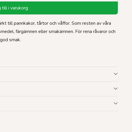
till i varukorg
 till pannkakor, tårtor och våffor. Som resten av våra
smedel, färgämnen eller smakämnen. För rena råvaror och
t god smak.