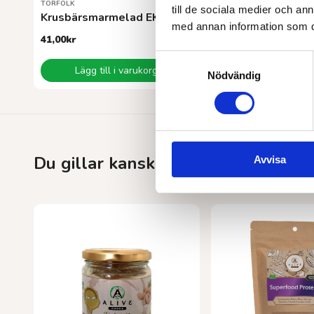
TORFOLK
TORFOLK
till de sociala medier och a
Krusbärsmarmelad EKO 320 g
Drottningsylt EK
med annan information som du 
41,00
kr
50,00
kr
Samtyckesval
Lägg till i varukorg
Lägg till i va
Nödvändig
Du gillar kanske också…
Avvisa