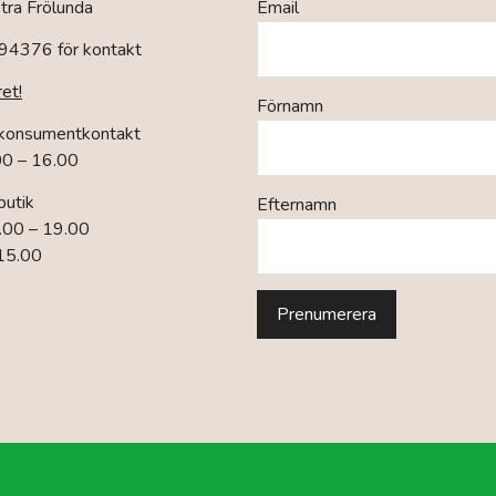
ra Frölunda
Email
94376 för kontakt
ret!
Förnamn
 konsumentkontakt
00 – 16.00
butik
Efternamn
.00 – 19.00
 15.00