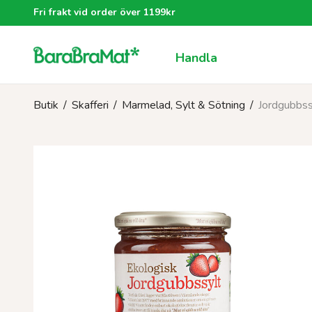
Fri frakt vid order över 1199kr
Handla
Butik
/
Skafferi
/
Marmelad, Sylt & Sötning
/
Jordgubbs