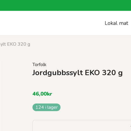
Lokal mat
sylt EKO 320 g
Torfolk
Jordgubbssylt EKO 320 g
46,00
kr
124 i lager