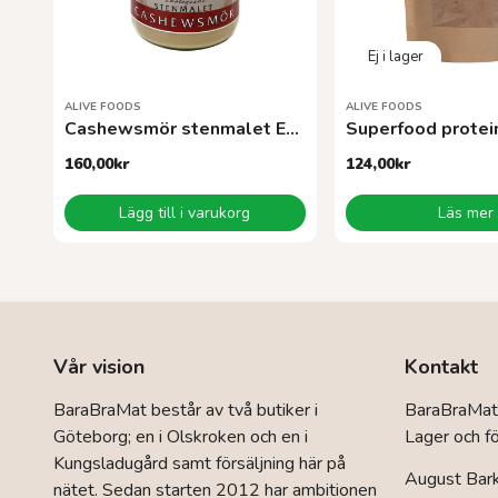
ALIVE FOODS
ALIVE FOODS
Cashewsmör stenmalet EKO 260 g
160,00
kr
124,00
kr
Lägg till i varukorg
Läs mer
Vår vision
Kontakt
BaraBraMat består av två butiker i
BaraBraMat
Göteborg; en i Olskroken och en i
Lager och fö
Kungsladugård samt försäljning här på
August Bar
nätet. Sedan starten 2012 har ambitionen