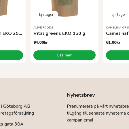
ALIVE FOODS
CAMELINA OF 
Superfood protein EKO 250g
Vital greens EKO 150 g
Camelinaf
94,00
kr
61,00
kr
Läs mer
Nyhetsbrev
 i Göteborg AB
Prenumerera på vårt nyhetsbre
retagsförsäljning
tillgång till senaste nyheterna 
kampanjerna!
ks gata 30A