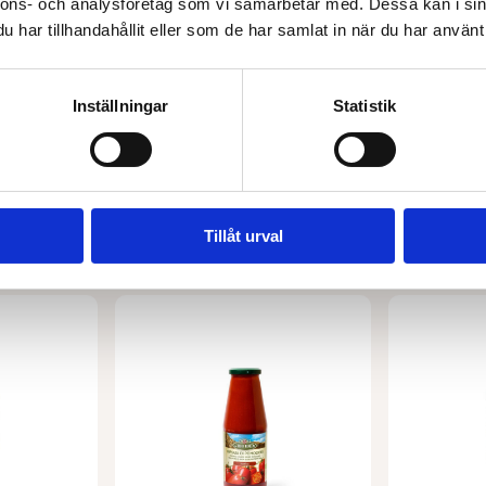
g
Krossade tomater EKO 400 g
Bönor små
nnons- och analysföretag som vi samarbetar med. Dessa kan i sin
har tillhandahållit eller som de har samlat in när du har använt 
24,00
kr
25,00
kr
Lägg till i varukorg
Lägg 
Inställningar
Statistik
Tillåt urval