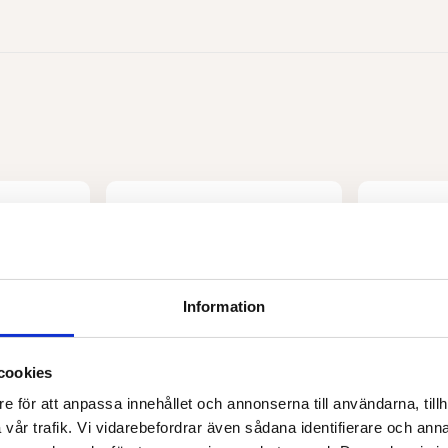
Information
cookies
e för att anpassa innehållet och annonserna till användarna, tillh
vår trafik. Vi vidarebefordrar även sådana identifierare och anna
LA BIO IDEA
LA BIO IDEA