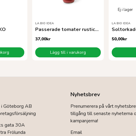
LA BIO IDEA
LA BIO IDEA
EKO
Passerade tomater rusticaEKO 680 g
37,00
kr
50,00
kr
rukorg
Lägg till i varukorg
Nyhetsbrev
 i Göteborg AB
Prenumerera på vårt nyhetsbre
retagsförsäljning
tillgång till senaste nyheterna 
kampanjerna!
ks gata 30A
ra Frölunda
Email