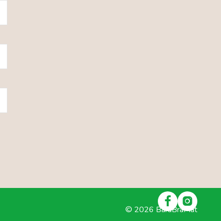
©
2026
BaraBraMat