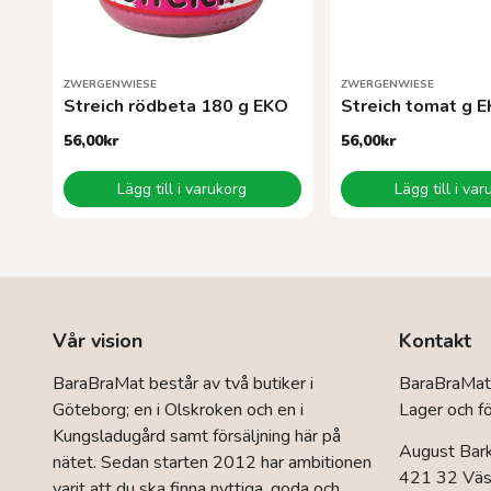
ZWERGENWIESE
ZWERGENWIESE
Streich rödbeta 180 g EKO
Streich tomat g 
56,00
kr
56,00
kr
Lägg till i varukorg
Lägg till i va
Vår vision
Kontakt
BaraBraMat består av två butiker i
BaraBraMat
Göteborg; en i Olskroken och en i
Lager och fö
Kungsladugård samt försäljning här på
August Bar
nätet. Sedan starten 2012 har ambitionen
421 32 Väst
varit att du ska finna nyttiga, goda och