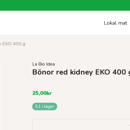
Lokal mat
ey EKO 400 g
La Bio Idea
Bönor red kidney EKO 400 
25,00
kr
51 i lager