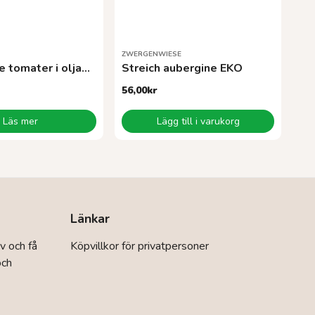
ZWERGENWIESE
Soltorkade tomater i oljaEKO 190 g
Streich aubergine EKO
56,00
kr
Läs mer
Lägg till i varukorg
Länkar
v och få
Köpvillkor för privatpersoner
och