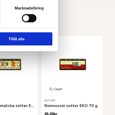
Marknadsföring
Tillåt alla
ZOTTER
Tangerine matcha zotter EKO 70 g
Romrussin zotter EKO 70 g
65,00
kr