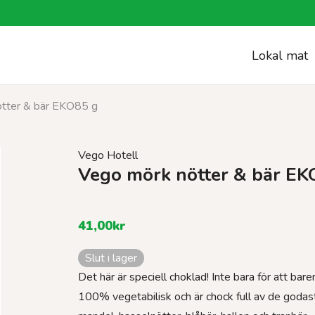
Lokal mat
tter & bär EKO85 g
Vego Hotell
Vego mörk nötter & bär EK
41,00
kr
Slut i lager
Det här är speciell choklad! Inte bara för att ba
100% vegetabilisk och är chock full av de godast