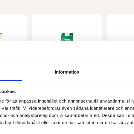
Information
NATUMI
WHOLE EARTH
cookies
KO 75 g
Risdryck naturell EKO 1 l
Whole ear
e för att anpassa innehållet och annonserna till användarna, tillh
33,00
kr
26,00
kr
vår trafik. Vi vidarebefordrar även sådana identifierare och anna
nnons- och analysföretag som vi samarbetar med. Dessa kan i sin
Lägg till i varukorg
har tillhandahållit eller som de har samlat in när du har använt 