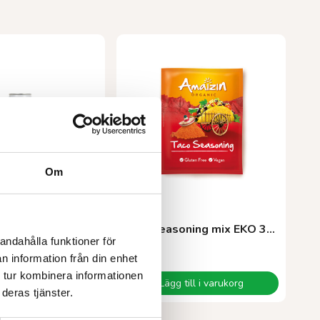
Om
AMAIZIN
th cola EKO 33 cl
Taco seasoning mix EKO 30g
andahålla funktioner för
24,00
kr
n information från din enhet
 tur kombinera informationen
Läs mer
Lägg till i varukorg
deras tjänster.