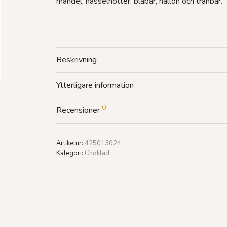
mandel, hasselnötter, blåbär, hallon och tranbär.
Beskrivning
Ytterligare information
0
Recensioner
Artikelnr:
425013024
Kategori:
Choklad