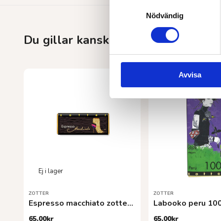
Samtyckesval
Nödvändig
Du gillar kanske också…
Avvisa
ZOTTER
ZOTTER
Espresso macchiato zotterEKO 70 g
Labooko peru 10
65,00
kr
65,00
kr