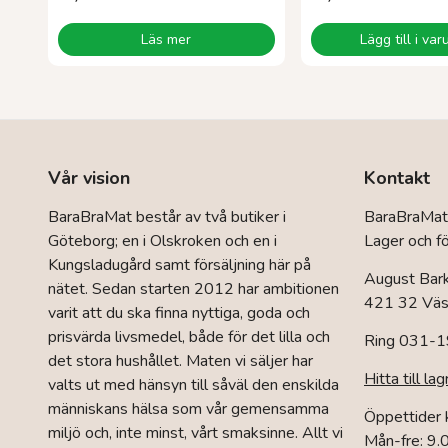
Läs mer
Lägg till i va
Vår vision
Kontakt
BaraBraMat består av två butiker i
BaraBraMat
Göteborg; en i Olskroken och en i
Lager och fö
Kungsladugård samt försäljning här på
August Bar
nätet. Sedan starten 2012 har ambitionen
421 32 Väst
varit att du ska finna nyttiga, goda och
prisvärda livsmedel, både för det lilla och
Ring 031-1
det stora hushållet. Maten vi säljer har
Hitta till lag
valts ut med hänsyn till såväl den enskilda
människans hälsa som vår gemensamma
Öppettider
miljö och, inte minst, vårt smaksinne. Allt vi
Mån-fre: 9.