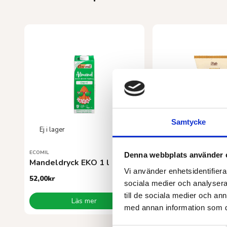
Samtycke
ECOMIL
TRAFO
Denna webbplats använder 
Mandeldryck EKO 1 l
Jordnötskrokar E
Vi använder enhetsidentifierar
52,00
kr
26,00
kr
sociala medier och analysera 
till de sociala medier och a
Läs mer
Läs mer
med annan information som du 