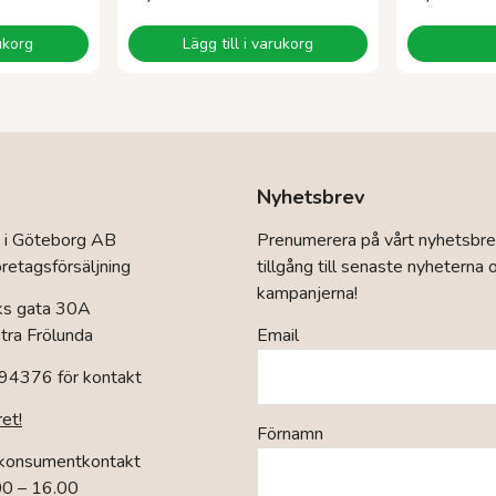
rukorg
Lägg till i varukorg
Nyhetsbrev
 i Göteborg AB
Prenumerera på vårt nyhetsbre
retagsförsäljning
tillgång till senaste nyheterna 
kampanjerna!
ks gata 30A
ra Frölunda
Email
94376 för kontakt
ret!
Förnamn
 konsumentkontakt
00 – 16.00