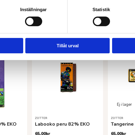
Inställningar
Statistik
Tillåt urval
ZOTTER
ZOTTER
0% EKO
Labooko peru 82% EKO
65,00
kr
65,00
kr