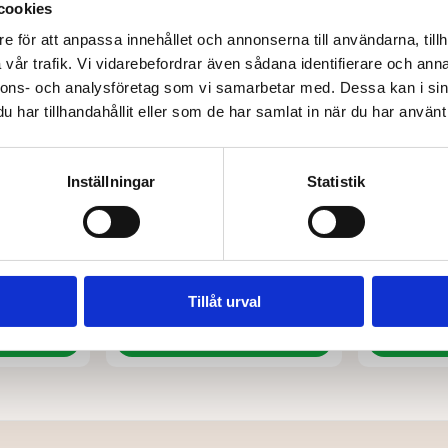
cookies
e för att anpassa innehållet och annonserna till användarna, tillh
vår trafik. Vi vidarebefordrar även sådana identifierare och anna
nnons- och analysföretag som vi samarbetar med. Dessa kan i sin
har tillhandahållit eller som de har samlat in när du har använt 
Inställningar
Statistik
FAITH IN NATURE
FAITH IN NATU
Duschgel kokos
Duschgel 
89,00
kr
89,00
kr
Tillåt urval
tiv
Lägg till i varukorg