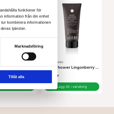
andahålla funktioner för
n information från din enhet
 tur kombinera informationen
deras tjänster.
Marknadsföring
RE
CARE OF GERD
drakfrukt
Body Shower Lingonberry 200 ml
159,00
kr
Tillåt alla
Läs mer
Lägg till i varukorg