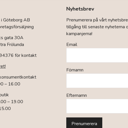
Nyhetsbrev
 i Göteborg AB
Prenumerera på vårt nyhetsbre
retagsförsäljning
tillgång till senaste nyheterna 
kampanjerna!
ks gata 30A
ra Frölunda
Email
94376 för kontakt
ret!
Förnamn
 konsumentkontakt
00 – 16.00
butik
Efternamn
.00 – 19.00
 15.00