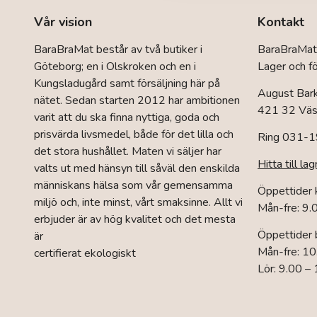
De
olika
Vår vision
Kontakt
alternativen
kan
BaraBraMat består av två butiker i
BaraBraMat
väljas
Göteborg; en i Olskroken och en i
Lager och fö
på
Kungsladugård samt försäljning här på
produktsidan
August Bar
nätet. Sedan starten 2012 har ambitionen
421 32 Väst
varit att du ska finna nyttiga, goda och
prisvärda livsmedel, både för det lilla och
Ring 031-1
det stora hushållet. Maten vi säljer har
Hitta till lag
valts ut med hänsyn till såväl den enskilda
människans hälsa som vår gemensamma
Öppettider
miljö och, inte minst, vårt smaksinne. Allt vi
Mån-fre: 9.
erbjuder är av hög kvalitet och det mesta
Öppettider 
är
Mån-fre: 10
certifierat ekologiskt
Lör: 9.00 –