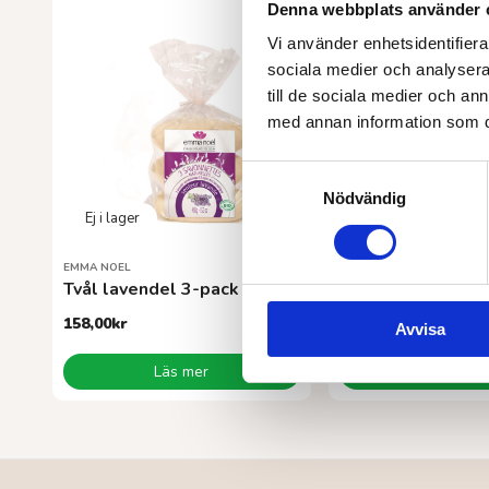
Denna webbplats använder 
Vi använder enhetsidentifierar
sociala medier och analysera 
till de sociala medier och a
med annan information som du 
Samtyckesval
Nödvändig
EMMA NOEL
BIOGEN
Tvål lavendel 3-pack
Handtvål
158,00
kr
Från
65,00
kr
Avvisa
Den
Läs mer
Välj alterna
här
produkten
har
flera
varianter.