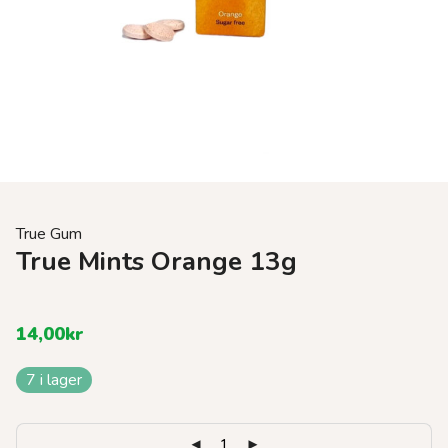
True Gum
True Mints Orange 13g
14,00
kr
7 i lager