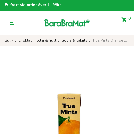
Fri frakt vid order över 1199kr
0
Butik
/
Choklad, nötter & frukt
/
Godis & Lakrits
/
True Mints Orange 13g