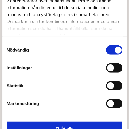
vidarebefordrar även sådana identifierare och annan
information från din enhet till de sociala medier och
Lägg till i varukorg
Lägg till i varukorg
annons- och analysföretag som vi samarbetar med.
Dessa kan i sin tur kombinera informationen med annan
information som du har tillhandahållit eller som de har
samlat in när du har använt deras tjänster.
Samtyckesval
Nödvändig
Inställningar
Statistik
TERRASANA
KOLSVART
Lakritsorm salt EKO 56 g
Salt & hallon lakrits
24,00
kr
46,00
kr
Marknadsföring
Lägg till i varukorg
Lägg till i varukorg
Tillåt alla