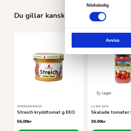
Nödvändig
Du gillar kanske också…
Avvisa
ZWERGENWIESE
LA BIO IDEA
Streich kryddtomat g EKO
Skalade tomater
56,00
kr
30,00
kr