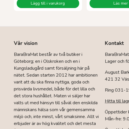
Lägg till i varukorg
Läs mer
Vår vision
Kontakt
BaraBraMat består av två butiker i
BaraBraMat
Göteborg; en i Olskroken och en i
Lager och fö
Kungsladugård samt försäljning här på
August Bar
nätet. Sedan starten 2012 har ambitionen
421 32 Väst
varit att du ska finna nyttiga, goda och
prisvärda livsmedel, både för det lilla och
Ring 031-1
det stora hushållet. Maten vi säljer har
Hitta till lag
valts ut med hänsyn till såväl den enskilda
människans hälsa som vår gemensamma
Öppettider
miljö och, inte minst, vårt smaksinne. Allt vi
Mån-fre: 9.
erbjuder är av hög kvalitet och det mesta