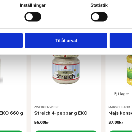
Inställningar
Statistik
Tillåt urval
ZWERGENWIESE
MARSCHLAND
 EKO 660 g
Streich 4-peppar g EKO
Majs kons
56,00
kr
37,00
kr