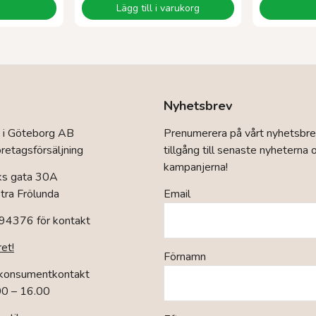
Lägg till i varukorg
Nyhetsbrev
 i Göteborg AB
Prenumerera på vårt nyhetsbre
retagsförsäljning
tillgång till senaste nyheterna 
kampanjerna!
ks gata 30A
ra Frölunda
Email
94376 för kontakt
ret!
Förnamn
 konsumentkontakt
00 – 16.00