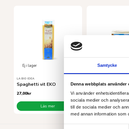
Samtycke
LA BIO IDEA
LA BIO IDEA
Spaghetti vit EKO
Denna webbplats använder 
27,00
kr
24,00
kr
Vi använder enhetsidentifierar
sociala medier och analysera 
Läs mer
Lägg till i va
till de sociala medier och a
med annan information som du 
Samtyckesval