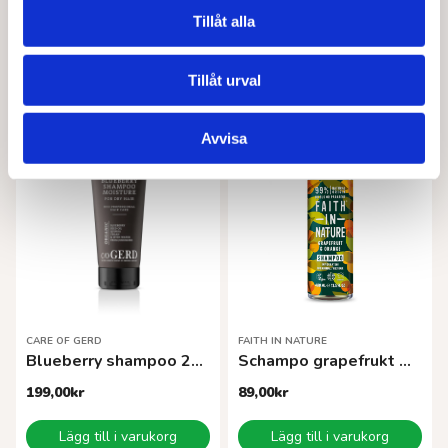
Schampo jojoba
Schampoo blåbär
Tillåt alla
89,00
kr
89,00
kr
Tillåt urval
Lägg till i varukorg
Läs mer
Avvisa
CARE OF GERD
FAITH IN NATURE
Blueberry shampoo 200 ml
Schampo grapefrukt & apelsin
199,00
kr
89,00
kr
Lägg till i varukorg
Lägg till i varukorg