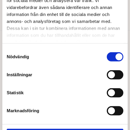
för sociala medier och analysera vår trafik. Vi
Från
94,00
kr
Från
103,00
kr
vidarebefordrar även sådana identifierare och annan
Den
Den
information från din enhet till de sociala medier och
Välj alternativ
Välj alternativ
här
här
annons- och analysföretag som vi samarbetar med.
produkten
produkten
Dessa kan i sin tur kombinera informationen med annan
har
har
information som du har tillhandahållit eller som de har
flera
flera
samlat in när du har använt deras tjänster.
varianter.
varianter.
Du gillar kanske också…
De
De
Samtyckesval
olika
olika
Nödvändig
alternativen
alternativen
kan
kan
väljas
väljas
Inställningar
på
på
produktsidan
produktsidan
Statistik
Marknadsföring
FAITH IN NATURE
FAITH IN NATURE