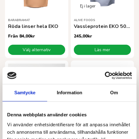
BARABRAMAT
ALIVE FOODS
Röda linser hela EKO
Vassleprotein EKO 500 g
Från
84,00
kr
245,00
kr
Den
Välj alternativ
Läs mer
här
produkten
har
flera
varianter.
De
olika
Samtycke
Information
Om
alternativen
kan
väljas
Denna webbplats använder cookies
på
produktsidan
Vi använder enhetsidentifierare för att anpassa innehållet
BARABRAMAT
BARABRAMAT
och annonserna till användarna, tillhandahålla funktioner
Kokosolja doftfri EKO
Svarta linser beluga EKO