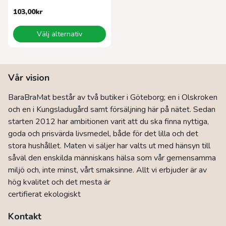
103,00
kr
Den
Välj alternativ
här
produkten
har
flera
Vår vision
varianter.
De
BaraBraMat består av två butiker i Göteborg; en i Olskroken
olika
och en i Kungsladugård samt försäljning här på nätet. Sedan
alternativen
kan
starten 2012 har ambitionen varit att du ska finna nyttiga,
väljas
goda och prisvärda livsmedel, både för det lilla och det
på
stora hushållet. Maten vi säljer har valts ut med hänsyn till
produktsidan
såväl den enskilda människans hälsa som vår gemensamma
miljö och, inte minst, vårt smaksinne. Allt vi erbjuder är av
hög kvalitet och det mesta är
certifierat ekologiskt
Kontakt