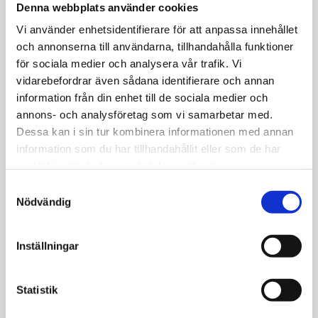
Denna webbplats använder cookies
Vi använder enhetsidentifierare för att anpassa innehållet
och annonserna till användarna, tillhandahålla funktioner
för sociala medier och analysera vår trafik. Vi
vidarebefordrar även sådana identifierare och annan
information från din enhet till de sociala medier och
annons- och analysföretag som vi samarbetar med.
BARABRAMAT
ALIVE FOODS
Dessa kan i sin tur kombinera informationen med annan
Gråärt stor KRAV
Cashewsmör stenmalet EKO 260 g
information som du har tillhandahållit eller som de har
Från
46,00
kr
160,00
kr
samlat in när du har använt deras tjänster.
Den
Välj alternativ
Lägg till i varukorg
Samtyckesval
här
Nödvändig
produkten
har
flera
Inställningar
varianter.
De
olika
Statistik
alternativen
kan