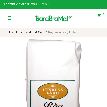
Fri frakt vid order över 1199kr
0
Butik
/
Skafferi
/
Mjöl & Gryn
/
Råg siktat 2 kg KRAV