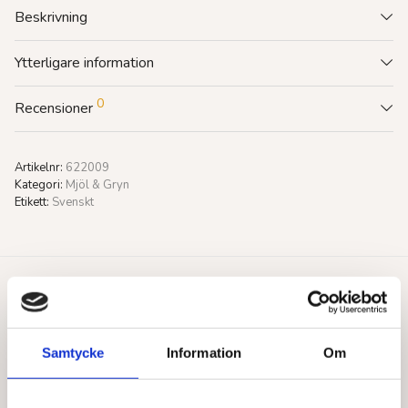
Beskrivning
Ytterligare information
0
Recensioner
Artikelnr:
622009
Kategori:
Mjöl & Gryn
Etikett:
Svenskt
Du gillar kanske också…
Samtycke
Information
Om