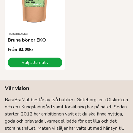
alternativen
alternativen
kan
kan
väljas
väljas
på
på
produktsidan
produktsidan
BARABRAMAT
Bruna bönor EKO
Från
82,00
kr
Den
Välj alternativ
här
produkten
har
flera
Vår vision
varianter.
De
BaraBraMat består av två butiker i Göteborg; en i Olskroken
olika
och en i Kungsladugård samt försäljning här på nätet. Sedan
alternativen
kan
starten 2012 har ambitionen varit att du ska finna nyttiga,
väljas
goda och prisvärda livsmedel, både för det lilla och det
på
stora hushållet. Maten vi säljer har valts ut med hänsyn till
produktsidan