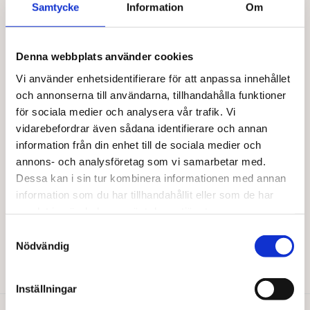
Samtycke
Information
Om
Den
Den
Välj alternativ
Välj alternativ
här
här
produkten
produkten
har
har
Denna webbplats använder cookies
flera
flera
Vi använder enhetsidentifierare för att anpassa innehållet
varianter.
varianter.
och annonserna till användarna, tillhandahålla funktioner
De
De
olika
olika
för sociala medier och analysera vår trafik. Vi
alternativen
alternativen
vidarebefordrar även sådana identifierare och annan
kan
kan
information från din enhet till de sociala medier och
väljas
väljas
annons- och analysföretag som vi samarbetar med.
på
på
Dessa kan i sin tur kombinera informationen med annan
produktsidan
produktsidan
information som du har tillhandahållit eller som de har
BARABRAMAT
Sesamfrön oskalade EKO
samlat in när du har använt deras tjänster.
Samtyckesval
Från
179,00
kr
Nödvändig
Den
Välj alternativ
här
produkten
Inställningar
har