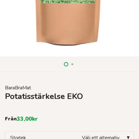
BaraBraMat
Potatisstärkelse EKO
33,00
kr
Från
Storlek
Välj ett alternativ