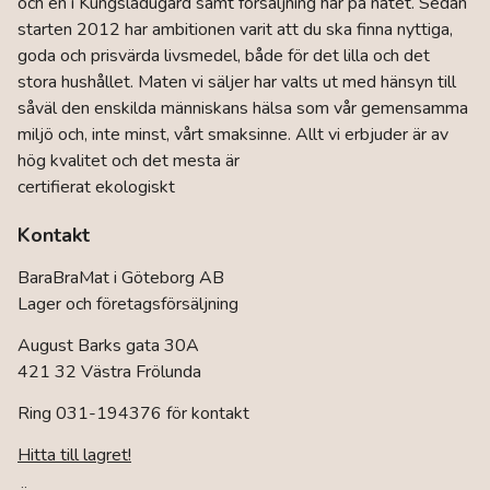
och en i Kungsladugård samt försäljning här på nätet. Sedan
alternativen
kan
starten 2012 har ambitionen varit att du ska finna nyttiga,
väljas
goda och prisvärda livsmedel, både för det lilla och det
på
stora hushållet. Maten vi säljer har valts ut med hänsyn till
produktsidan
såväl den enskilda människans hälsa som vår gemensamma
miljö och, inte minst, vårt smaksinne. Allt vi erbjuder är av
hög kvalitet och det mesta är
certifierat ekologiskt
Kontakt
BaraBraMat i Göteborg AB
Lager och företagsförsäljning
August Barks gata 30A
421 32 Västra Frölunda
Ring 031-194376 för kontakt
Hitta till lagret!