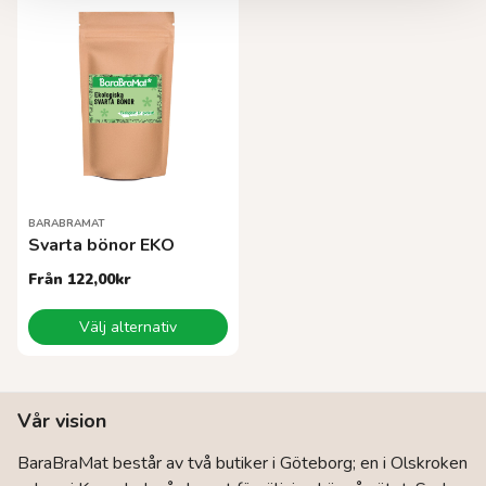
flera
varianter.
De
olika
alternativen
kan
väljas
på
produktsidan
BARABRAMAT
Svarta bönor EKO
Från
122,00
kr
Den
Välj alternativ
här
produkten
har
flera
Vår vision
varianter.
De
BaraBraMat består av två butiker i Göteborg; en i Olskroken
olika