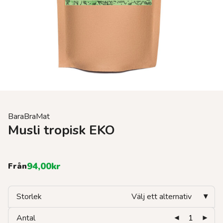
BaraBraMat
Musli tropisk EKO
94,00
kr
Från
Storlek
Välj ett alternativ
Antal