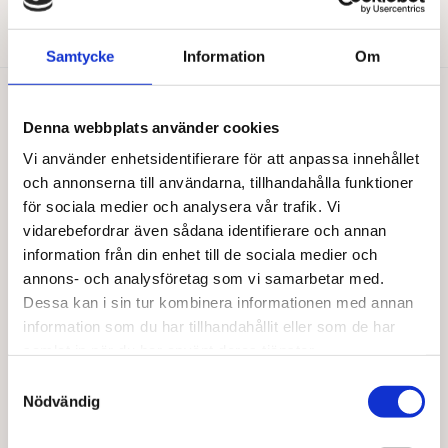
Den
Den
Välj alternativ
Välj alternativ
här
här
produkten
produkten
Samtycke
Information
Om
har
har
flera
flera
varianter.
varianter.
Du gillar kanske också…
Denna webbplats använder cookies
De
De
olika
olika
Vi använder enhetsidentifierare för att anpassa innehållet
alternativen
alternativen
och annonserna till användarna, tillhandahålla funktioner
kan
kan
för sociala medier och analysera vår trafik. Vi
väljas
väljas
vidarebefordrar även sådana identifierare och annan
på
på
information från din enhet till de sociala medier och
produktsidan
produktsidan
annons- och analysföretag som vi samarbetar med.
Dessa kan i sin tur kombinera informationen med annan
information som du har tillhandahållit eller som de har
samlat in när du har använt deras tjänster.
Samtyckesval
Nödvändig
BARABRAMAT
BARABRAMAT
Bovetepuffar EKO
Azuki bönor EKO