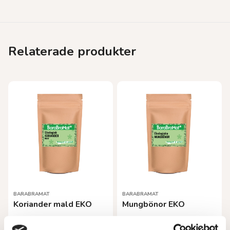
Relaterade produkter
BARABRAMAT
BARABRAMAT
Koriander mald EKO
Mungbönor EKO
Från
45,00
kr
Från
141,00
kr