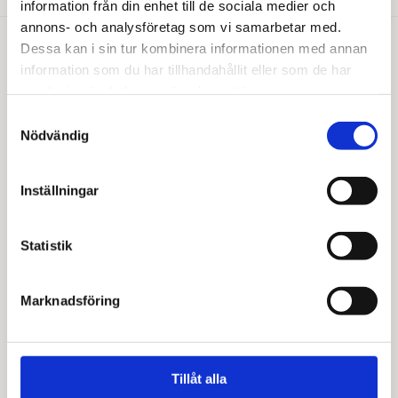
produkten
produkten
information från din enhet till de sociala medier och
har
har
annons- och analysföretag som vi samarbetar med.
flera
flera
Dessa kan i sin tur kombinera informationen med annan
varianter.
varianter.
Du gillar kanske också…
information som du har tillhandahållit eller som de har
De
De
samlat in när du har använt deras tjänster.
olika
olika
alternativen
alternativen
Samtyckesval
kan
kan
Nödvändig
väljas
väljas
på
på
produktsidan
produktsidan
Inställningar
Statistik
Marknadsföring
BARABRAMAT
BARABRAMAT
Bovete skalad KRAV
Boveteflakes EKO
Från
127,00
kr
65,00
kr
Tillåt alla
Den
Den