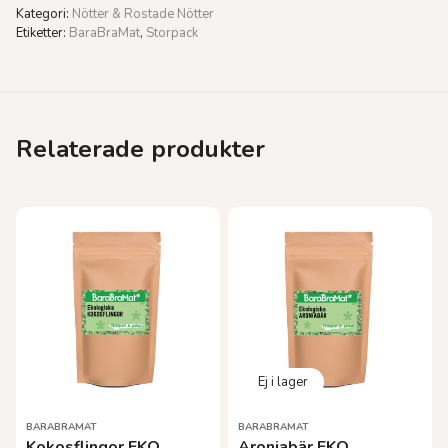
Kategori:
Nötter & Rostade Nötter
Etiketter:
BaraBraMat
,
Storpack
Relaterade produkter
BARABRAMAT
BARABRAMAT
Kokosflingor EKO
Aroniabär EKO