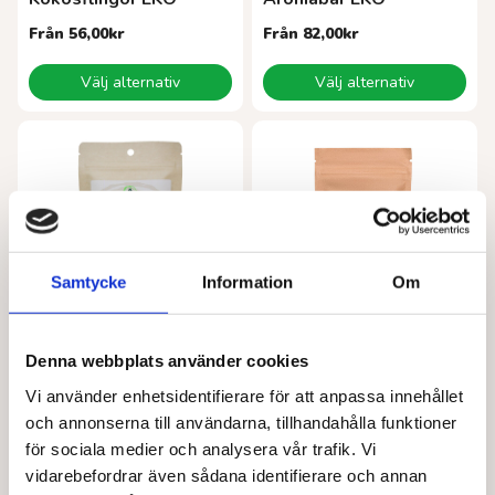
Från
56,00
kr
Från
82,00
kr
Den
Den
Välj alternativ
Välj alternativ
här
här
produkten
produkten
har
har
flera
flera
varianter.
varianter.
De
De
olika
olika
alternativen
alternativen
kan
kan
Samtycke
Information
Om
väljas
väljas
på
på
produktsidan
produktsidan
Denna webbplats använder cookies
ALIVE FOODS
BARABRAMAT
Gojibär EKO
Aprikosbitar EKO
Vi använder enhetsidentifierare för att anpassa innehållet
Från
103,00
kr
Från
84,00
kr
och annonserna till användarna, tillhandahålla funktioner
Den
Den
för sociala medier och analysera vår trafik. Vi
Välj alternativ
Välj alternativ
här
här
vidarebefordrar även sådana identifierare och annan