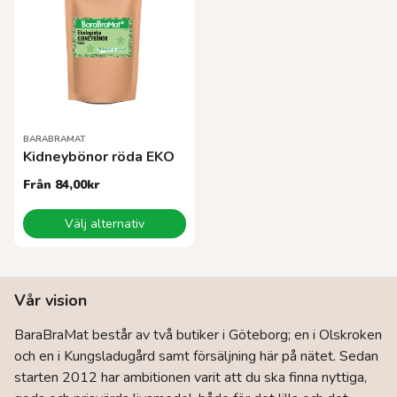
De
De
olika
olika
alternativen
alternativen
kan
kan
väljas
väljas
på
på
produktsidan
produktsidan
BARABRAMAT
Kidneybönor röda EKO
Från
84,00
kr
Den
Välj alternativ
här
produkten
har
flera
Vår vision
varianter.
De
BaraBraMat består av två butiker i Göteborg; en i Olskroken
olika
och en i Kungsladugård samt försäljning här på nätet. Sedan
alternativen
kan
starten 2012 har ambitionen varit att du ska finna nyttiga,
väljas