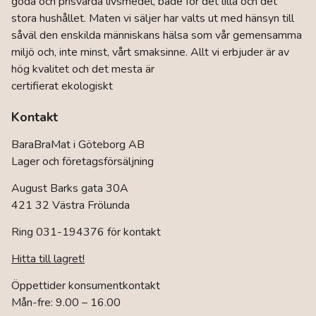
goda och prisvärda livsmedel, både för det lilla och det
på
stora hushållet. Maten vi säljer har valts ut med hänsyn till
produktsidan
såväl den enskilda människans hälsa som vår gemensamma
miljö och, inte minst, vårt smaksinne. Allt vi erbjuder är av
hög kvalitet och det mesta är
certifierat ekologiskt
Kontakt
BaraBraMat i Göteborg AB
Lager och företagsförsäljning
August Barks gata 30A
421 32 Västra Frölunda
Ring 031-194376 för kontakt
Hitta till lagret!
Öppettider konsumentkontakt
Mån-fre: 9.00 – 16.00