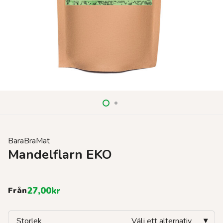
BaraBraMat
Mandelflarn EKO
27,00
kr
Från
Storlek
Välj ett alternativ