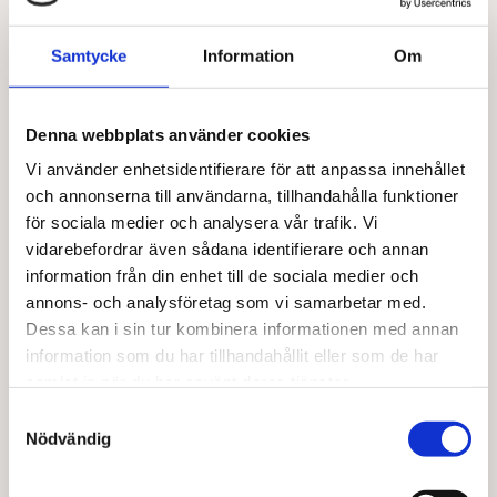
LA BIO IDEA
LA BIO IDEA
Pesto rosso EKO 140 g
Makaroner vit EKO
Samtycke
Information
Om
50,00
kr
27,00
kr
Läs mer
Läs mer
Denna webbplats använder cookies
Vi använder enhetsidentifierare för att anpassa innehållet
och annonserna till användarna, tillhandahålla funktioner
för sociala medier och analysera vår trafik. Vi
vidarebefordrar även sådana identifierare och annan
information från din enhet till de sociala medier och
annons- och analysföretag som vi samarbetar med.
Dessa kan i sin tur kombinera informationen med annan
information som du har tillhandahållit eller som de har
samlat in när du har använt deras tjänster.
NATUMI
Samtyckesval
Sojadryck naturell EKO 1 l
Nödvändig
27,00
kr