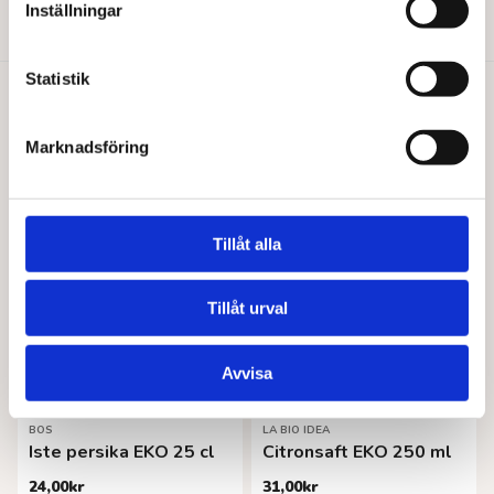
Inställningar
Lägg till i varukorg
Statistik
Du gillar kanske också…
Marknadsföring
Tillåt alla
Tillåt urval
Avvisa
BOS
LA BIO IDEA
Iste persika EKO 25 cl
Citronsaft EKO 250 ml
24,00
kr
31,00
kr