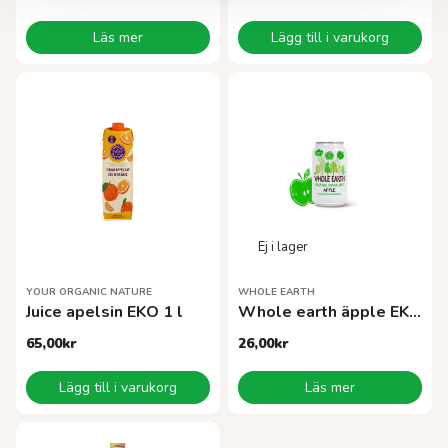
Läs mer
Lägg till i varukorg
YOUR ORGANIC NATURE
WHOLE EARTH
Juice apelsin EKO 1 l
Whole earth äpple EKO 33 cl
65,00
kr
26,00
kr
Lägg till i varukorg
Läs mer