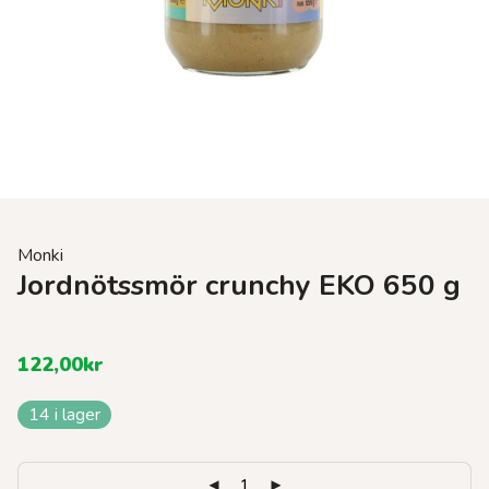
Monki
Jordnötssmör crunchy EKO 650 g
122,00
kr
14 i lager