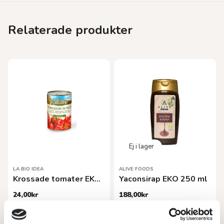
Relaterade produkter
LA BIO IDEA
ALIVE FOODS
Krossade tomater EKO 400 g
Yaconsirap EKO 250 ml
24,00
kr
188,00
kr
Lägg till i varukorg
Läs mer