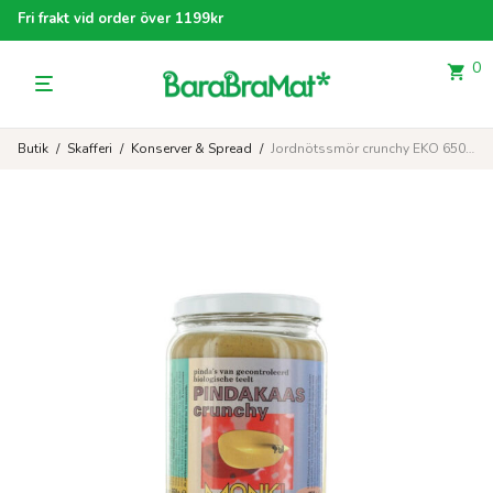
Fri frakt vid order över 1199kr
0
Butik
/
Skafferi
/
Konserver & Spread
/
Jordnötssmör crunchy EKO 650 g