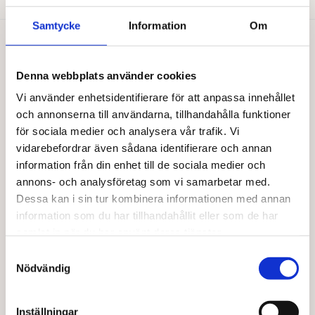
Samtycke
Information
Om
Du gillar kanske också…
Denna webbplats använder cookies
Vi använder enhetsidentifierare för att anpassa innehållet
och annonserna till användarna, tillhandahålla funktioner
för sociala medier och analysera vår trafik. Vi
vidarebefordrar även sådana identifierare och annan
information från din enhet till de sociala medier och
annons- och analysföretag som vi samarbetar med.
Dessa kan i sin tur kombinera informationen med annan
information som du har tillhandahållit eller som de har
samlat in när du har använt deras tjänster.
Samtyckesval
ZWERGENWIESE
ZWERGENWIESE
Streich ruccola/tomat g EKO
Streich 4-peppar g EKO
Nödvändig
56,00
kr
56,00
kr
Inställningar