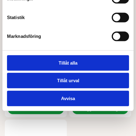
Lägg till i varukorg
Lägg till i varukorg
Statistik
Marknadsföring
Tillåt alla
Tillåt urval
LA BIO IDEA
LA BIO IDEA
Soltorkade tomater i oljaEKO 190 g
Passerade tomater rusticaEKO 680 g
50,00
kr
37,00
kr
Avvisa
Läs mer
Lägg till i varukorg