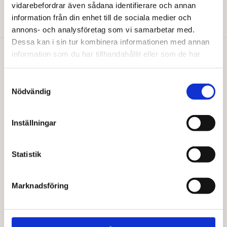
vidarebefordrar även sådana identifierare och annan
Den
Den
Välj alternativ
Välj alternativ
information från din enhet till de sociala medier och
här
här
produkten
produkten
annons- och analysföretag som vi samarbetar med.
har
har
Dessa kan i sin tur kombinera informationen med annan
flera
flera
information som du har tillhandahållit eller som de har
varianter.
varianter.
Du gillar kanske också…
samlat in när du har använt deras tjänster.
De
De
Samtyckesval
olika
olika
Nödvändig
alternativen
alternativen
kan
kan
väljas
väljas
Inställningar
på
på
produktsidan
produktsidan
Statistik
Marknadsföring
BARABRAMAT
BARABRAMAT
Svarta bönor EKO
Azuki bönor EKO