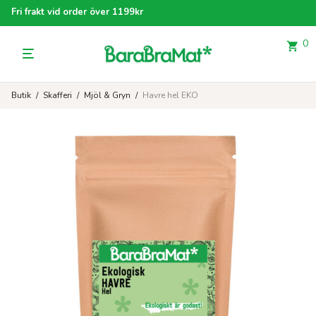
Fri frakt vid order över 1199kr
0
Butik
/
Skafferi
/
Mjöl & Gryn
/
Havre hel EKO