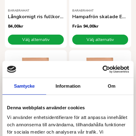
BARABRAMAT
BARABRAMAT
Långkornigt ris fullkorn EKO
Hampafrön skalade EKO
84,00
kr
Från
94,00
kr
Den
Den
Välj alternativ
Välj alternativ
här
här
produkten
produkten
har
har
flera
flera
varianter.
varianter.
De
De
olika
olika
alternativen
alternativen
Samtycke
Information
Om
kan
kan
väljas
väljas
på
på
Denna webbplats använder cookies
produktsidan
produktsidan
Vi använder enhetsidentifierare för att anpassa innehållet
BARABRAMAT
BARABRAMAT
Grönsaksbuljong med jäst EKO
Bovetepuffar EKO
och annonserna till användarna, tillhandahålla funktioner
för sociala medier och analysera vår trafik. Vi
Från
53,00
kr
Från
41,00
kr