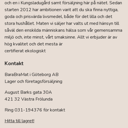
och en i Kungsladugård samt försäljning här på nätet. Sedan
alternativen
kan
starten 2012 har ambitionen varit att du ska finna nyttiga,
väljas
goda och prisvärda livsmedel, både för det lilla och det
på
stora hushållet. Maten vi säljer har valts ut med hänsyn till
produktsidan
såväl den enskilda människans hälsa som vår gemensamma
miljö och, inte minst, vårt smaksinne. Allt vi erbjuder är av
hög kvalitet och det mesta är
certifierat ekologiskt
Kontakt
BaraBraMat i Göteborg AB
Lager och företagsförsäljning
August Barks gata 30A
421 32 Västra Frölunda
Ring 031-194376 för kontakt
Hitta till lagret!