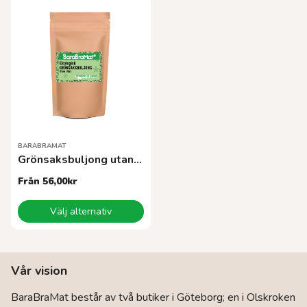
har
har
flera
flera
varianter.
varianter.
De
De
olika
olika
alternativen
alternativen
kan
kan
väljas
väljas
på
på
produktsidan
produktsidan
BARABRAMAT
Grönsaksbuljong utan jästEKO
Från
56,00
kr
Den
Välj alternativ
här
produkten
har
flera
Vår vision
varianter.
De
BaraBraMat består av två butiker i Göteborg; en i Olskroken
olika