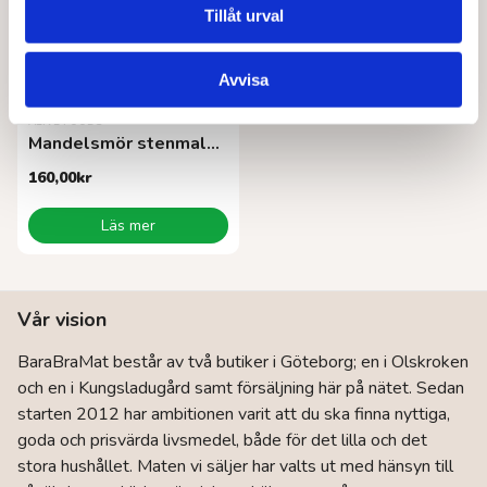
alternativen
Tillåt urval
kan
väljas
på
Avvisa
produktsidan
ALIVE FOODS
Mandelsmör stenmalet EKO 260 g
160,00
kr
Läs mer
Vår vision
BaraBraMat består av två butiker i Göteborg; en i Olskroken
och en i Kungsladugård samt försäljning här på nätet. Sedan
starten 2012 har ambitionen varit att du ska finna nyttiga,
goda och prisvärda livsmedel, både för det lilla och det
stora hushållet. Maten vi säljer har valts ut med hänsyn till