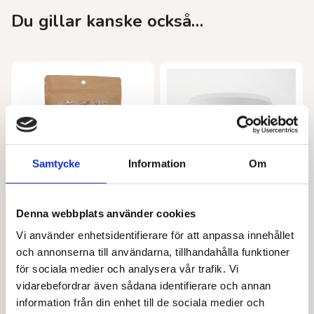
Du gillar kanske också…
Samtycke
Information
Om
Denna webbplats använder cookies
ALIVE FOODS
BARABRAMAT
Superfood protein vegan EKO 250 g
Kokosolja doftfri EKO
Vi använder enhetsidentifierare för att anpassa innehållet
103,00
kr
Från
94,00
kr
och annonserna till användarna, tillhandahålla funktioner
för sociala medier och analysera vår trafik. Vi
Den
Läs mer
Välj alternativ
här
vidarebefordrar även sådana identifierare och annan
produkten
information från din enhet till de sociala medier och