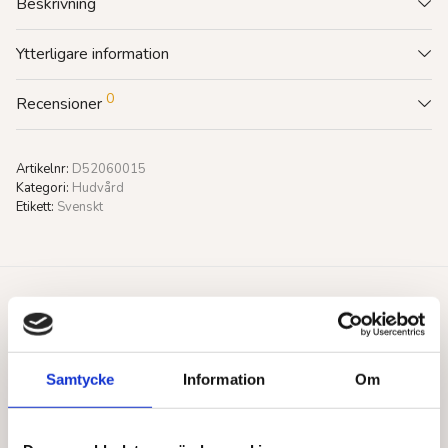
Beskrivning
Ytterligare information
0
Recensioner
Artikelnr:
D52060015
Kategori:
Hudvård
Etikett:
Svenskt
Du gillar kanske också…
Samtycke
Information
Om