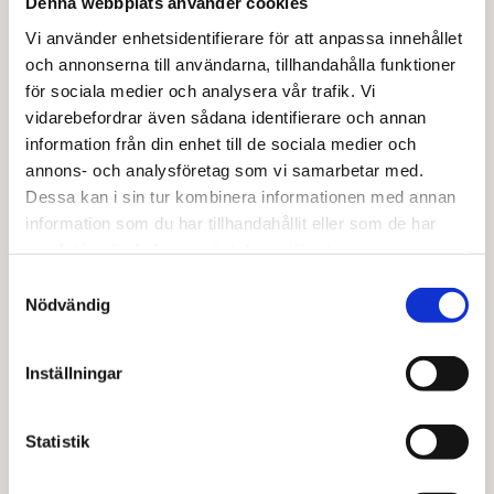
Denna webbplats använder cookies
Vi använder enhetsidentifierare för att anpassa innehållet
och annonserna till användarna, tillhandahålla funktioner
för sociala medier och analysera vår trafik. Vi
vidarebefordrar även sådana identifierare och annan
information från din enhet till de sociala medier och
annons- och analysföretag som vi samarbetar med.
BARABRAMAT
BARABRAMAT
Bovete skalad KRAV
Karl-johan torkad vild
Dessa kan i sin tur kombinera informationen med annan
information som du har tillhandahållit eller som de har
Från
127,00
kr
94,00
kr
samlat in när du har använt deras tjänster.
Den
Den
Välj alternativ
Välj alternativ
här
här
Samtyckesval
produkten
produkten
Nödvändig
har
har
flera
flera
varianter.
varianter.
Inställningar
De
De
olika
olika
alternativen
alternativen
Statistik
kan
kan
väljas
väljas