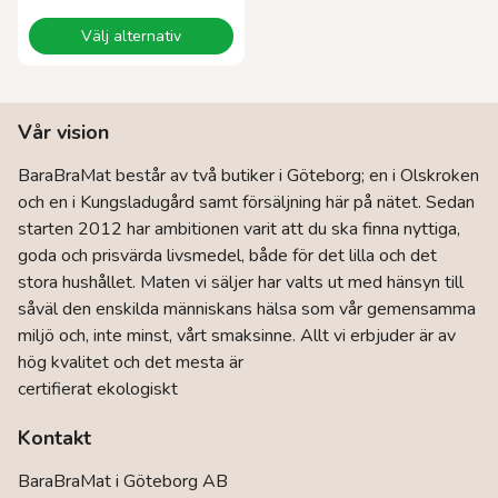
Den
Välj alternativ
här
produkten
har
flera
Vår vision
varianter.
De
BaraBraMat består av två butiker i Göteborg; en i Olskroken
olika
och en i Kungsladugård samt försäljning här på nätet. Sedan
alternativen
kan
starten 2012 har ambitionen varit att du ska finna nyttiga,
väljas
goda och prisvärda livsmedel, både för det lilla och det
på
stora hushållet. Maten vi säljer har valts ut med hänsyn till
produktsidan
såväl den enskilda människans hälsa som vår gemensamma
miljö och, inte minst, vårt smaksinne. Allt vi erbjuder är av
hög kvalitet och det mesta är
certifierat ekologiskt
Kontakt
BaraBraMat i Göteborg AB