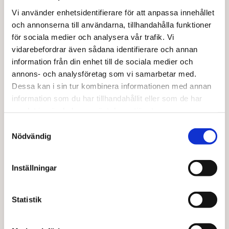
Vi använder enhetsidentifierare för att anpassa innehållet
och annonserna till användarna, tillhandahålla funktioner
för sociala medier och analysera vår trafik. Vi
vidarebefordrar även sådana identifierare och annan
information från din enhet till de sociala medier och
ALIVE FOODS
BARABRAMAT
annons- och analysföretag som vi samarbetar med.
Kokossmör stenmalet EKO 260 g
Råg hel EKO
Dessa kan i sin tur kombinera informationen med annan
94,00
kr
43,00
kr
information som du har tillhandahållit eller som de har
Den
samlat in när du har använt deras tjänster.
Lägg till i varukorg
Välj alternativ
här
Samtyckesval
produkten
Nödvändig
har
flera
varianter.
Inställningar
De
olika
alternativen
Statistik
kan
väljas
på